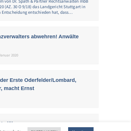
inem von Dr. Späth & Partner Rechtsanwälten mbB
20 (AZ. 30 O 9/18) das Landgericht Stuttgart in
en Entscheidung entschieden hat, dass…
nzverwalters abwehren! Anwälte
 Januar 2020
 der Erste Oderfelder/Lombard,
r, macht Ernst
Verjährung