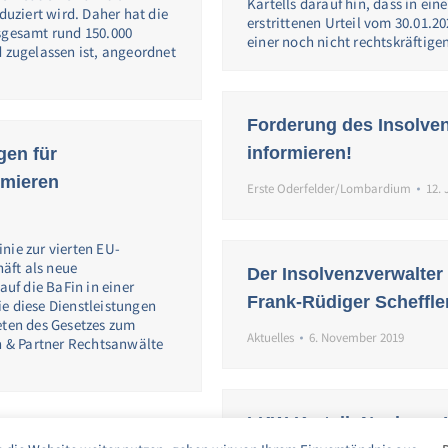
Kartells darauf hin, dass in e
duziert wird. Daher hat die
erstrittenen Urteil vom 30.01.20
nsgesamt rund 150.000
einer noch nicht rechtskräftig
d zugelassen ist, angeordnet
Forderung des Insolve
informieren!
gen für
rmieren
Erste Oderfelder/Lombardium
12.
nie zur vierten EU-
äft als neue
Der Insolvenzverwalter
f die BaFin in einer
Frank-Rüdiger Scheffle
e diese Dienstleistungen
eten des Gesetzes zum
Aktuelles
6. November 2019
th & Partner Rechtsanwälte
LKW-Kartell: Noch vor 