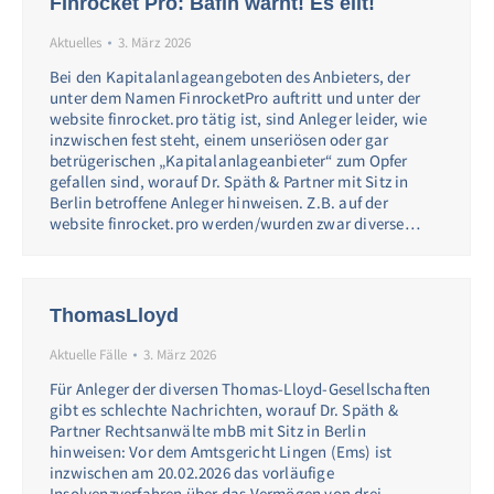
FInrocket Pro: Bafin warnt! Es eilt!
Aktuelles
3. März 2026
Bei den Kapitalanlageangeboten des Anbieters, der
unter dem Namen FinrocketPro auftritt und unter der
website finrocket.pro tätig ist, sind Anleger leider, wie
inzwischen fest steht, einem unseriösen oder gar
betrügerischen „Kapitalanlageanbieter“ zum Opfer
gefallen sind, worauf Dr. Späth & Partner mit Sitz in
Berlin betroffene Anleger hinweisen. Z.B. auf der
website finrocket.pro werden/wurden zwar diverse…
ThomasLloyd
Aktuelle Fälle
3. März 2026
Für Anleger der diversen Thomas-Lloyd-Gesellschaften
gibt es schlechte Nachrichten, worauf Dr. Späth &
Partner Rechtsanwälte mbB mit Sitz in Berlin
hinweisen: Vor dem Amtsgericht Lingen (Ems) ist
inzwischen am 20.02.2026 das vorläufige
Insolvenzverfahren über das Vermögen von drei