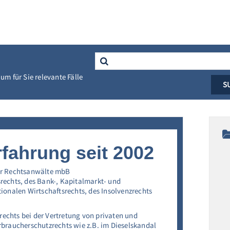
Search
for:
um für Sie relevante Fälle
fahrung seit 2002
ner Rechtsanwälte mbB
srechts, des Bank-, Kapitalmarkt- und
tionalen Wirtschaftsrechts, des Insolvenzrechts
echts bei der Vertretung von privaten und
erbraucherschutzrechts wie z.B. im Dieselskandal