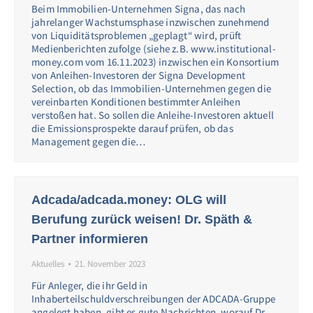
Beim Immobilien-Unternehmen Signa, das nach
jahrelanger Wachstumsphase inzwischen zunehmend
von Liquiditätsproblemen „geplagt“ wird, prüft
Medienberichten zufolge (siehe z.B. www.institutional-
money.com vom 16.11.2023) inzwischen ein Konsortium
von Anleihen-Investoren der Signa Development
Selection, ob das Immobilien-Unternehmen gegen die
vereinbarten Konditionen bestimmter Anleihen
verstoßen hat. So sollen die Anleihe-Investoren aktuell
die Emissionsprospekte darauf prüfen, ob das
Management gegen die…
Adcada/adcada.money: OLG will
Berufung zurück weisen! Dr. Späth &
Partner informieren
Aktuelles
21. November 2023
Für Anleger, die ihr Geld in
Inhaberteilschuldverschreibungen der ADCADA-Gruppe
angelegt haben, gibt es gute Nachrichten, worauf Dr.