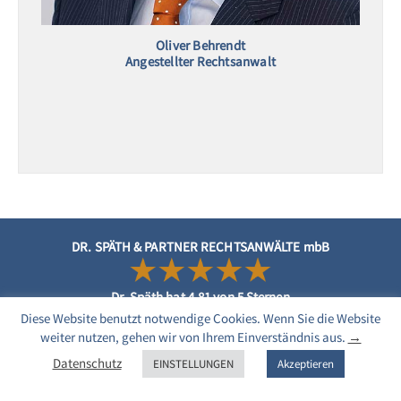
Oliver Behrendt
Angestellter Rechtsanwalt
DR. SPÄTH & PARTNER RECHTSANWÄLTE mbB
Dr. Späth
hat
4.81
von
5
Sternen
117
neue Bewertungen auf Provenexpert
Diese Website benutzt notwendige Cookies. Wenn Sie die Website
weiter nutzen, gehen wir von Ihrem Einverständnis aus.
→
DATENSCHUTZ
IMPRESSUM
VOLLMACHT UND
Datenschutz
MANDATSVEREINBARUNG
EINSTELLUNGEN
Akzeptieren
Automatische Übersetzung: