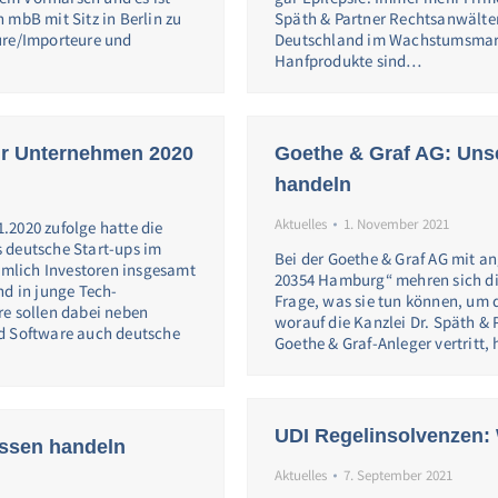
 mbB mit Sitz in Berlin zu
Späth & Partner Rechtsanwälte
ure/Importeure und
Deutschland im Wachstumsmarkt
Hanfprodukte sind…
ür Unternehmen 2020
Goethe & Graf AG: Uns
handeln
Aktuelles
1. November 2021
.2020 zufolge hatte die
 deutsche Start-ups im
Bei der Goethe & Graf AG mit an
mlich Investoren insgesamt
20354 Hamburg“ mehren sich die
nd in junge Tech-
Frage, was sie tun können, um 
re sollen dabei neben
worauf die Kanzlei Dr. Späth & 
nd Software auch deutsche
Goethe & Graf-Anleger vertritt,
UDI Regelinsolvenzen: W
üssen handeln
Aktuelles
7. September 2021