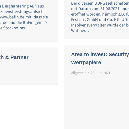
Bei diversen UDI-Gesellschafte
s Berghantering AB“ aus
mit Datum vom 31.08.2021 und 0
nzdienstleistungsaufsicht
eröffnet worden, nämlich z.B. fü
www.bafin.de mit, dass sie
Festzins GmbH und Co. KG, UDI Ene
ürde und die BaFin gem. §
Insolvenzverwalter wurde der be
die Stockholms
Wallner…
…
Area to invest: Securit
th & Partner
Wertpapiere
Allgemein
26. Juni 2021