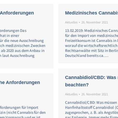
 Anforderungen
Medizinisches Cannabis
Aktuelles
26. November 2021
forderungen Das
13.02.2019: Medizinisches Canna
hat in einer
für den Import von medizinisc
für die neue Ausschreibung
Freizeitkonsum ist Cannabis in 
lich medizinischen Zwecken
worauf die wirtschaftsrechtlich
h ab 2020 aus dem Anbau in
Rechtsanwälte mit Sitz in Berlin
n laut Ausschreibung
Deutschland bereits ca.…
Cannabidiol/CBD: Was 
che Anforderungen
beachten?
Aktuelles
26. November 2021
Cannabidiol/CBD: Was müssen 
nforderungen für Import
Hanfinhaltsstoff Cannabidiol (
zin (nicht Cannabis für den
zugesprochen, z. B. als Angstlös
 dem Vormarsch und es ist
gar Epilepsie. Immer mehr Firm