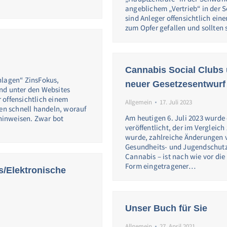
angeblichem „Vertrieb“ in der 
sind Anleger offensichtlich ein
zum Opfer gefallen und sollten
Cannabis Social Clubs
nlagen“ ZinsFokus,
neuer Gesetzesentwurf 
nd unter den Websites
 offensichtlich einem
Allgemein
17. Juli 2023
ten schnell handeln, worauf
Am heutigen 6. Juli 2023 wurd
 hinweisen. Zwar bot
veröffentlicht, der im Vergleich
wurde, zahlreiche Änderungen v
Gesundheits- und Jugendschut
Cannabis – ist nach wie vor di
Form eingetragener…
gs/Elektronische
Unser Buch für Sie
Allgemein
27. April 2021