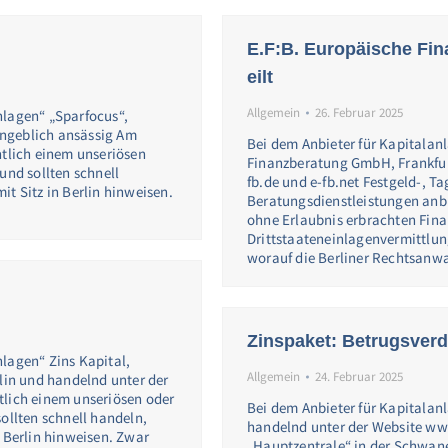
E.F:B. Europäische Fin
eilt
Allgemein
26. Februar 2025
nlagen“ „Sparfocus“,
ngeblich ansässig Am
Bei dem Anbieter für Kapitalan
htlich einem unseriösen
Finanzberatung GmbH, Frankfurt
und sollten schnell
fb.de und e-fb.net Festgeld-, T
t Sitz in Berlin hinweisen.
Beratungsdienstleistungen anbi
ohne Erlaubnis erbrachten Fina
Drittstaateneinlagenvermittlu
worauf die Berliner Rechtsanwa
Zinspaket: Betrugsverda
lagen“ Zins Kapital,
Allgemein
24. Februar 2025
rlin und handelnd unter der
tlich einem unseriösen oder
Bei dem Anbieter für Kapitalan
ollten schnell handeln,
handelnd unter der Website ww
n Berlin hinweisen. Zwar
„Hauptzentrale“ in der Schwan