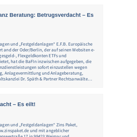
anz Beratung: Betrugsverdacht – Es
lagen und „Festgeldanlagen“ E.F.B. Europäische
 and der Oder/Berlin, der auf seinen Websiten e-
agesgeld-, Flexgeldkonten ETFs und
etet, hat die BaFIn inzwischen aufgegeben, die
nzdienstleistungen sofort einzustellen wegen
ng, Anlagevermittlung und Anlageberatung,
ltskanzlei Dr. Späth & Partner Rechtsanwälte…
cht – Es eilt!
lagen und „Festgeldanlagen“ Zins Paket,
w.zinspaket.de und mit angeblicher
enseestraße 17 in 99423 Weimar und