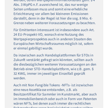
Abs. 3 WpPG n.F. ausreichend ist, das nur wenige
Seiten umfassen muss und somit eine erhebliche
Erleichterung vor allem bei kleineren Emissionen
darstellt, denn in der Regel ist hier die sog. 8 Mio. €-
Grenze neben weiteren Voraussetzungen zu beachten.
Für Emittenten interessant ist insbesondere auch Art.
24 EU-Prospekt-VO, wonach eine Nutzung des
Wertpapierprospektes auch in anderen Staaten des
Europäischen Wirtschaftsraumes möglich ist, sofern
er einmal gebilligt wurde.
Da inzwischen auch Handelsplattformen für STOs in
Zukunft verstärkt gefragt sein könnten, sollten auch
die diesbezüglichen weiteren Voraussetzungen an den
Betrieb einer STO-Handelsplattform, wie z.B. gem. §
32 KWG, immer im jeweiligen Einzelfall geprüft
werden.
Auch mit Non Fungible Tokens -NFTs- ist inzwischen
eine neue Assetklasse entstanden, z.B. als
Besitzzertifikat für Sammler im Kunstmarkt, aber auch
im Immobilienbereich oder auch in Form von Patenten
wären NFTs, bei denen auch immer die rechtlichen
Rahmenbedingungen berücksichtigt werden sollten.