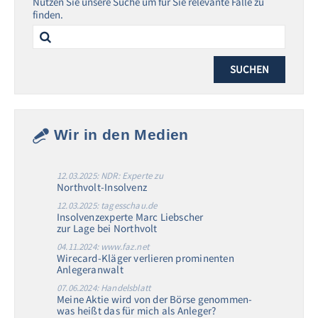
Nutzen Sie unsere Suche um für Sie relevante Fälle zu
finden.
Search
for:
Wir in den Medien
12.03.2025: NDR: Experte zu
Northvolt-Insolvenz
12.03.2025: tagesschau.de
Insolvenzexperte Marc Liebscher
zur Lage bei Northvolt
04.11.2024: www.faz.net
Wirecard-Kläger verlieren prominenten
Anlegeranwalt
07.06.2024: Handelsblatt
Meine Aktie wird von der Börse genommen-
was heißt das für mich als Anleger?