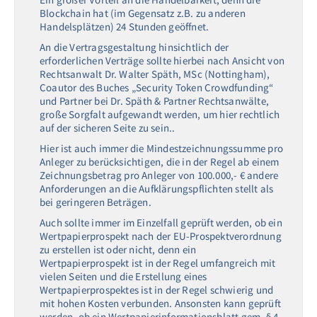
Blockchain hat (im Gegensatz z.B. zu anderen
Handelsplätzen) 24 Stunden geöffnet.
An die Vertragsgestaltung hinsichtlich der
erforderlichen Verträge sollte hierbei nach Ansicht von
Rechtsanwalt Dr. Walter Späth, MSc (Nottingham),
Coautor des Buches „Security Token Crowdfunding“
und Partner bei Dr. Späth & Partner Rechtsanwälte,
große Sorgfalt aufgewandt werden, um hier rechtlich
auf der sicheren Seite zu sein..
Hier ist auch immer die Mindestzeichnungssumme pro
Anleger zu berücksichtigen, die in der Regel ab einem
Zeichnungsbetrag pro Anleger von 100.000,- € andere
Anforderungen an die Aufklärungspflichten stellt als
bei geringeren Beträgen.
Auch sollte immer im Einzelfall geprüft werden, ob ein
Wertpapierprospekt nach der EU-Prospektverordnung
zu erstellen ist oder nicht, denn ein
Wertpapierprospekt ist in der Regel umfangreich mit
vielen Seiten und die Erstellung eines
Wertpapierprospektes ist in der Regel schwierig und
mit hohen Kosten verbunden. Ansonsten kann geprüft
werden, ob ein Wertpapierinformationsblatt gem. § 4