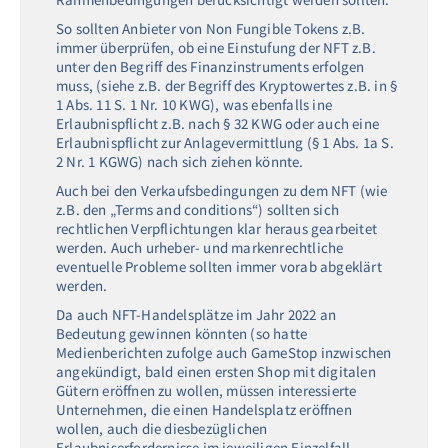
So sollten Anbieter von Non Fungible Tokens z.B.
immer überprüfen, ob eine Einstufung der NFT z.B.
unter den Begriff des Finanzinstruments erfolgen
muss, (siehe z.B. der Begriff des Kryptowertes z.B. in §
1 Abs. 11 S. 1 Nr. 10 KWG), was ebenfalls ine
Erlaubnispflicht z.B. nach § 32 KWG oder auch eine
Erlaubnispflicht zur Anlagevermittlung (§ 1 Abs. 1a S.
2 Nr. 1 KGWG) nach sich ziehen könnte.
Auch bei den Verkaufsbedingungen zu dem NFT (wie
z.B. den „Terms and conditions“) sollten sich
rechtlichen Verpflichtungen klar heraus gearbeitet
werden. Auch urheber- und markenrechtliche
eventuelle Probleme sollten immer vorab abgeklärt
werden.
Da auch NFT-Handelsplätze im Jahr 2022 an
Bedeutung gewinnen könnten (so hatte
Medienberichten zufolge auch GameStop inzwischen
angekündigt, bald einen ersten Shop mit digitalen
Gütern eröffnen zu wollen, müssen interessierte
Unternehmen, die einen Handelsplatz eröffnen
wollen, auch die diesbezüglichen
Erlaubniserfordernisse im jeweiligen Einzelfall