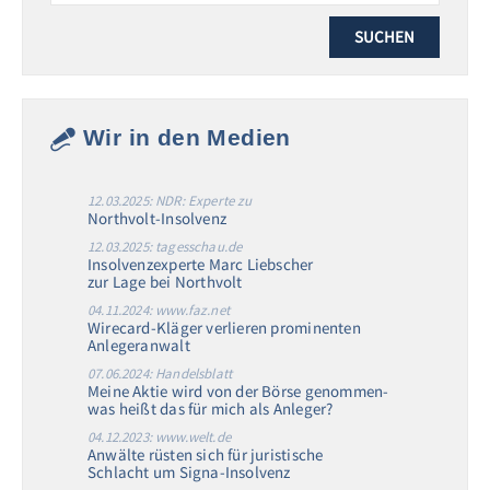
Wir in den Medien
12.03.2025: NDR: Experte zu
Northvolt-Insolvenz
12.03.2025: tagesschau.de
Insolvenzexperte Marc Liebscher
zur Lage bei Northvolt
04.11.2024: www.faz.net
Wirecard-Kläger verlieren prominenten
Anlegeranwalt
07.06.2024: Handelsblatt
Meine Aktie wird von der Börse genommen-
was heißt das für mich als Anleger?
04.12.2023: www.welt.de
Anwälte rüsten sich für juristische
Schlacht um Signa-Insolvenz