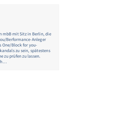
 mbB mit Sitz in Berlin, die
 you/Berformance-Anleger
s One/Block for you-
kandals zu sein, spätestens
e zu prüfen zu lassen.
och…