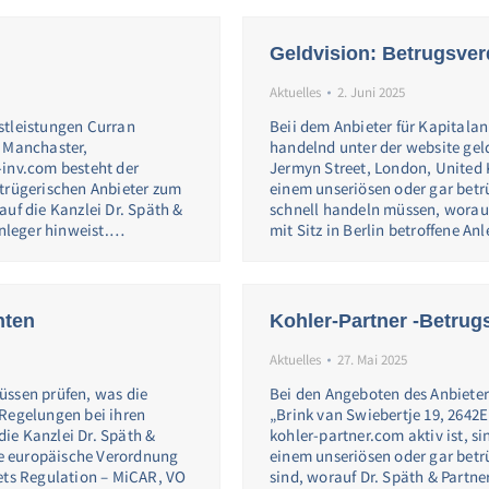
Geldvision: Betrugsver
Aktuelles
2. Juni 2025
stleistungen Curran
Beii dem Anbieter für Kapitala
n Manchaster,
handelnd unter der website gel
-inv.com besteht der
Jermyn Street, London, United 
etrügerischen Anbieter zum
einem unseriösen oder gar betr
uf die Kanzlei Dr. Späth &
schnell handeln müssen, worauf
Anleger hinweist.…
mit Sitz in Berlin betroffene An
hten
Kohler-Partner -Betrug
Aktuelles
27. Mai 2025
üssen prüfen, was die
Bei den Angeboten des Anbieters
 Regelungen bei ihren
„Brink van Swiebertje 19, 2642E
ie Kanzlei Dr. Späth &
kohler-partner.com aktiv ist, si
Die europäische Verordnung
einem unseriösen oder gar betr
ets Regulation – MiCAR, VO
sind, worauf Dr. Späth & Partner