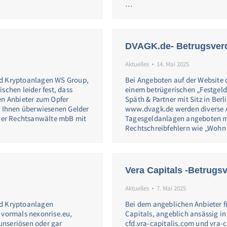
…
DVAGK.de- Betrugsver
Aktuelles
14. Mai 2025
nd Kryptoanlagen WS Group,
Bei Angeboten auf der Website 
schen leider fest, dass
einem betrügerischen „Festgeld
en Anbieter zum Opfer
Späth & Partner mit Sitz in Berl
n Ihnen überwiesenen Gelder
www.dvagk.de werden diverse A
tner Rechtsanwälte mbB mit
Tagesgeldanlagen angeboten m
Rechtschreibfehlern wie „Wohn
Vera Capitals -Betrugs
Aktuelles
7. Mai 2025
nd Kryptoanlagen
Bei dem angeblichen Anbieter 
 vormals nexonrise.eu,
Capitals, angeblich ansässig i
 unseriösen oder gar
cfd.vra-capitalis.com und vra-c