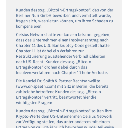
Kunden des sog. „Bitcoin-Ertragskontos“, das von der
Berliner Nuri GmbH beworben und vermittelt wurde,
fragen sich, was sie tun können, um ihren Schaden zu
kompensieren.
Celsius Network hatte vor kurzem bekannt gegeben,
dass das Unternehmen einen Insolvenzantrag nach
Chapter 11 des U.S. Bankruptcy-Code gestellt hätte.
Chapter 11 ist dabei ein Verfahren zur
Restrukturierung ausstehender Verbindlichkeiten
nach US-Recht. Kunden des sog. „Bitcoin-
Ertragskontos“ drohen dabei durch das
Insolvenzverfahren nach Chapter 11 hohe Verluste.
Die Kanzlei Dr. Späth & Partner Rechtsanwälte
(www.dr-spaeth.com) mit Sitz in Berlin, die bereits
zahlreiche betroffene Kunden des sog. „Bitcoin-
Ertragskontos“ vertritt, beantwortet hier die
wichtigsten Fragen:
Kunden des sog. „Bitcoin-Ertragskontos“ sollten ihre
Krypto-Werte dem US-Unternehmen Celsius Network
zur Verfügung stellen, das unter anderem mit einem
Ertrag von ca. 3 % jährlich beworben wurde, teilweise