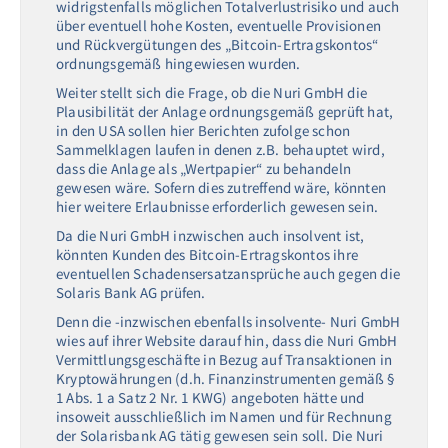
widrigstenfalls möglichen Totalverlustrisiko und auch
über eventuell hohe Kosten, eventuelle Provisionen
und Rückvergütungen des „Bitcoin-Ertragskontos“
ordnungsgemäß hingewiesen wurden.
Weiter stellt sich die Frage, ob die Nuri GmbH die
Plausibilität der Anlage ordnungsgemäß geprüft hat,
in den USA sollen hier Berichten zufolge schon
Sammelklagen laufen in denen z.B. behauptet wird,
dass die Anlage als „Wertpapier“ zu behandeln
gewesen wäre. Sofern dies zutreffend wäre, könnten
hier weitere Erlaubnisse erforderlich gewesen sein.
Da die Nuri GmbH inzwischen auch insolvent ist,
könnten Kunden des Bitcoin-Ertragskontos ihre
eventuellen Schadensersatzansprüche auch gegen die
Solaris Bank AG prüfen.
Denn die -inzwischen ebenfalls insolvente- Nuri GmbH
wies auf ihrer Website darauf hin, dass die Nuri GmbH
Vermittlungsgeschäfte in Bezug auf Transaktionen in
Kryptowährungen (d.h. Finanzinstrumenten gemäß §
1 Abs. 1 a Satz 2 Nr. 1 KWG) angeboten hätte und
insoweit ausschließlich im Namen und für Rechnung
der Solarisbank AG tätig gewesen sein soll. Die Nuri