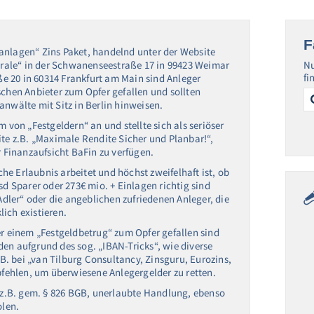
F
anlagen“ Zins Paket, handelnd unter der Website
rale“ in der Schwanenseestraße 17 in 99423 Weimar
Nu
fi
e 20 in 60314 Frankfurt am Main sind Anleger
Se
schen Anbieter zum Opfer gefallen und sollten
for
anwälte mit Sitz in Berlin hinweisen.
m von „Festgeldern“ an und stellte sich als seriöser
ite z.B. „Maximale Rendite Sicher und Planbar!“,
r Finanzaufsicht BaFin zu verfügen.
iche Erlaubnis arbeitet und höchst zweifelhaft ist, ob
sd Sparer oder 273€ mio. + Einlagen richtig sind
ler“ oder die angeblichen zufriedenen Anleger, die
ich existieren.
er einem „Festgeldbetrug“ zum Opfer gefallen sind
en aufgrund des sog. „IBAN-Tricks“, wie diverse
.B. bei „van Tilburg Consultancy, Zinsguru, Eurozins,
mpfehlen, um überwiesene Anlegergelder zu retten.
z.B. gem. § 826 BGB, unerlaubte Handlung, ebenso
olen.