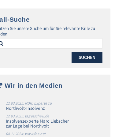
all-Suche
tzen Sie unsere Suche um für Sie relevante Fälle zu
nden.
arch
:
Wir in den Medien
12.03.2025: NDR: Experte zu
Northvolt-Insolvenz
12.03.2025: tagesschau.de
Insolvenzexperte Marc Liebscher
zur Lage bei Northvolt
04.11.2024: www.faz.net