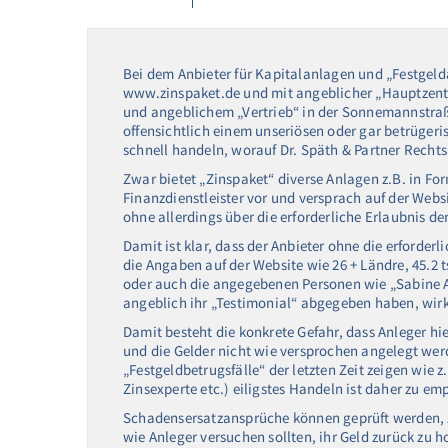
Bei dem Anbieter für Kapitalanlagen und „Festgeld
www.zinspaket.de und mit angeblicher „Hauptzent
und angeblichem „Vertrieb“ in der Sonnemannstraß
offensichtlich einem unseriösen oder gar betrügeri
schnell handeln, worauf Dr. Späth & Partner Rechts
Zwar bietet „Zinspaket“ diverse Anlagen z.B. in For
Finanzdienstleister vor und versprach auf der Webs
ohne allerdings über die erforderliche Erlaubnis de
Damit ist klar, dass der Anbieter ohne die erforderl
die Angaben auf der Website wie 26 + Ländre, 45.2 t
oder auch die angegebenen Personen wie „Sabine Ad
angeblich ihr „Testimonial“ abgegeben haben, wirkl
Damit besteht die konkrete Gefahr, dass Anleger hi
und die Gelder nicht wie versprochen angelegt werd
„Festgeldbetrugsfälle“ der letzten Zeit zeigen wie z
Zinsexperte etc.) eiligstes Handeln ist daher zu e
Schadensersatzansprüche können geprüft werden, 
wie Anleger versuchen sollten, ihr Geld zurück zu h