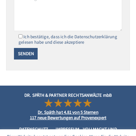
Ich bestätige, dass ich die Datenschutzerklärung
gelesen habe und diese akzeptiere
DR. SPÄTH & PARTNER RECHTSANWÄLTE mbB
Dr. Späth
hat
4.81
von
5
Sternen
117
neue Bewertungen auf Provenexpert
DATENSCHUTZ
IMPRESSUM
VOLLMACHT UND
MANDATSVEREINBARUNG