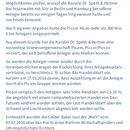
Möglichkeiten prüfen, worauf die Kanzlei Dr. Späth & Partner
Rechtsanwälte mit Sitz in Berlin und Hamburg betroffene
Anleger bereits vor einigen Tagen hingewiesen hatte und
nochmals hinweist.
Nach eigenen Angaben hatte die Piccor AG so mehr als 300 Mio.
€ bei Anlegern eingesammelt.
Aus diesem Grunde hat die Kanzlei Dr. Späth & Partner eine
kostenlose Interessengemeinschaft Picam, Piccor/Piccox
initiiert, der sich betroffene Anleger anschließen können.
So werden die Anleger immer wieder durch die
Verantwortlichen wegen der Rückzahlung ihres Anlagekapitals
vertröstet, so berichtete z. B. schon das Handelsblatt vor
kurzem am 17.01.2018 davon, dass Auszahlungen an die Anleger
durch die Picam-Gruppe stocken würden.
Picam versprach den Anlegern sehr hohe Renditen von 15-20 %,
die angeblich mit einem computerbasierten Handel von Dax-
Futures verdient werden sollten, der laut Handelsblatt über die
Schweiz und Liechtenstein abgewickelt werden sollte.
Einbezahlt wurden die Gelder dabei laut der „Welt“ vom
07.07.2016 über das Konto eines Berliner Wirtschaftsprüfers und
(ehrenamtlichen) Richters.