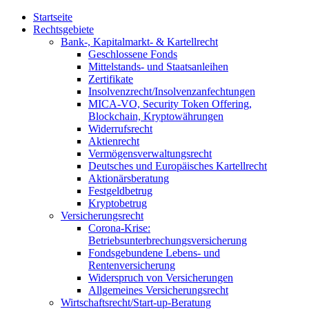
Skip
Startseite
to
Rechtsgebiete
content
Bank-, Kapitalmarkt- & Kartellrecht
Geschlossene Fonds
Mittelstands- und Staatsanleihen
Zertifikate
Insolvenzrecht/Insolvenzanfechtungen
MICA-VO, Security Token Offering,
Blockchain, Kryptowährungen
Widerrufsrecht
Aktienrecht
Vermögensverwaltungsrecht
Deutsches und Europäisches Kartellrecht
Aktionärsberatung
Festgeldbetrug
Kryptobetrug
Versicherungsrecht
Corona-Krise:
Betriebsunterbrechungsversicherung
Fondsgebundene Lebens- und
Rentenversicherung
Widerspruch von Versicherungen
Allgemeines Versicherungsrecht
Wirtschaftsrecht/Start-up-Beratung