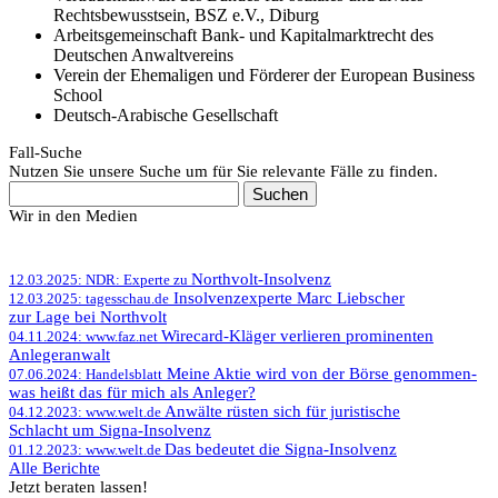
Rechtsbewusstsein, BSZ e.V., Diburg
Arbeitsgemeinschaft Bank- und Kapitalmarktrecht des
Deutschen Anwaltvereins
Verein der Ehemaligen und Förderer der European Business
School
Deutsch-Arabische Gesellschaft
Fall-Suche
Nutzen Sie unsere Suche um für Sie relevante Fälle zu finden.
Search
for:
Wir in den Medien
Northvolt-Insolvenz
12.03.2025: NDR: Experte zu
Insolvenzexperte Marc Liebscher
12.03.2025: tagesschau.de
zur Lage bei Northvolt
Wirecard-Kläger verlieren prominenten
04.11.2024: www.faz.net
Anlegeranwalt
Meine Aktie wird von der Börse genommen-
07.06.2024: Handelsblatt
was heißt das für mich als Anleger?
Anwälte rüsten sich für juristische
04.12.2023: www.welt.de
Schlacht um Signa-Insolvenz
Das bedeutet die Signa-Insolvenz
01.12.2023: www.welt.de
Alle Berichte
Jetzt beraten lassen!