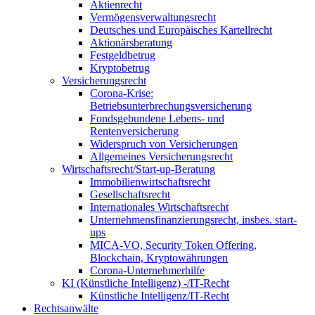
Aktienrecht
Vermögensverwaltungsrecht
Deutsches und Europäisches Kartellrecht
Aktionärsberatung
Festgeldbetrug
Kryptobetrug
Versicherungsrecht
Corona-Krise:
Betriebsunterbrechungsversicherung
Fondsgebundene Lebens- und
Rentenversicherung
Widerspruch von Versicherungen
Allgemeines Versicherungsrecht
Wirtschaftsrecht/Start-up-Beratung
Immobilienwirtschaftsrecht
Gesellschaftsrecht
Internationales Wirtschaftsrecht
Unternehmensfinanzierungsrecht, insbes. start-
ups
MICA-VO, Security Token Offering,
Blockchain, Kryptowährungen
Corona-Unternehmerhilfe
KI (Künstliche Intelligenz) -/IT-Recht
Künstliche Intelligenz/IT-Recht
Rechtsanwälte