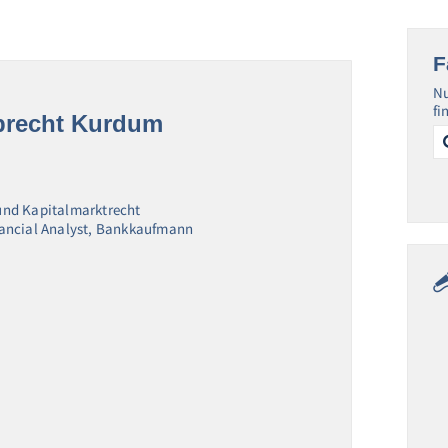
F
Nu
fi
lbrecht Kurdum
Se
for
und Kapitalmarktrecht
nancial Analyst, Bankkaufmann