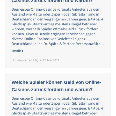
Casinos zurück fordern und warum?
Diemeisten Online-Casinos -oftmals Anbieter aus dem
Ausland wie Malta oder Zypern oder Gibraltar, sind in
Deutschland in den vergangenen Jahren gem. § 4 Abs. 4
Glücksspiel-Staatsvertrag meistens illegal betrieben
worden, weshalb Spieler oftmals Geld zurück fordern
können. Diverse Urteile ergingen inzwischen gegen
diverse Online-Casinos vor Gerichten in ganz
Deutschland, auch Dr. Späth & Partner Rechtsanwälte…
Details
Uncategorized FAQ
27. Mai 2022
Welche Spieler können Geld von Online-
Casinos zurück fordern und warum?
Diemeisten Online-Casinos -oftmals Anbieter aus dem
Ausland wie Malta oder Zypern oder Gibraltar, sind in
Deutschland in den vergangenen Jahren gem. § 4 Abs. 4
Glücksspiel-Staatsvertrag meistens illegal betrieben