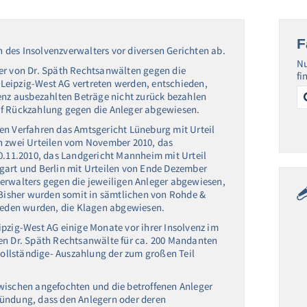
F
des Insolvenzverwalters vor diversen Gerichten ab.
Nu
er von Dr. Späth Rechtsanwälten gegen die
fi
Leipzig-West AG vertreten werden, entschieden,
Se
venz ausbezahlten Beträge nicht zurück bezahlen
for
uf Rückzahlung gegen die Anleger abgewiesen.
en Verfahren das Amtsgericht Lüneburg mit Urteil
in zwei Urteilen vom November 2010, das
30.11.2010, das Landgericht Mannheim mit Urteil
gart und Berlin mit Urteilen von Ende Dezember
erwalters gegen die jeweiligen Anleger abgewiesen,
. Bisher wurden somit in sämtlichen von Rohde &
hieden wurden, die Klagen abgewiesen.
ipzig-West AG einige Monate vor ihrer Insolvenz im
en Dr. Späth Rechtsanwälte für ca. 200 Mandanten
 vollständige- Auszahlung der zum großen Teil
wischen angefochten und die betroffenen Anleger
ründung, dass den Anlegern oder deren