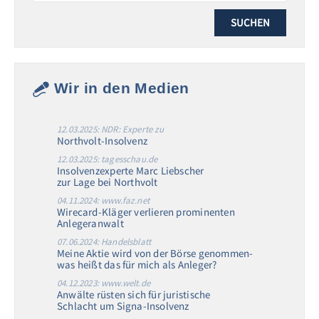
Wir in den Medien
12.03.2025: NDR: Experte zu
Northvolt-Insolvenz
12.03.2025: tagesschau.de
Insolvenzexperte Marc Liebscher
zur Lage bei Northvolt
04.11.2024: www.faz.net
Wirecard-Kläger verlieren prominenten
Anlegeranwalt
07.06.2024: Handelsblatt
Meine Aktie wird von der Börse genommen-
was heißt das für mich als Anleger?
04.12.2023: www.welt.de
Anwälte rüsten sich für juristische
Schlacht um Signa-Insolvenz