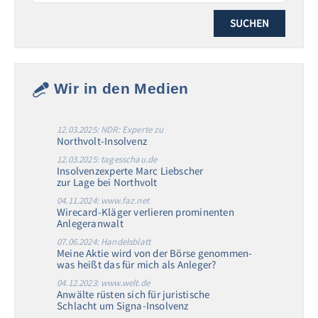
Wir in den Medien
12.03.2025: NDR: Experte zu
Northvolt-Insolvenz
12.03.2025: tagesschau.de
Insolvenzexperte Marc Liebscher
zur Lage bei Northvolt
04.11.2024: www.faz.net
Wirecard-Kläger verlieren prominenten
Anlegeranwalt
07.06.2024: Handelsblatt
Meine Aktie wird von der Börse genommen-
was heißt das für mich als Anleger?
04.12.2023: www.welt.de
Anwälte rüsten sich für juristische
Schlacht um Signa-Insolvenz