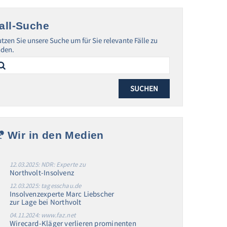
all-Suche
tzen Sie unsere Suche um für Sie relevante Fälle zu
nden.
arch
:
Wir in den Medien
12.03.2025: NDR: Experte zu
Northvolt-Insolvenz
12.03.2025: tagesschau.de
Insolvenzexperte Marc Liebscher
zur Lage bei Northvolt
04.11.2024: www.faz.net
Wirecard-Kläger verlieren prominenten