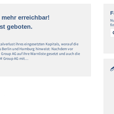
F
mehr erreichbar!
Nu
fi
st geboten.
Se
for
alverlust ihres eingesetzten Kapitals, worauf die
us Berlin und Hamburg hinweist: Nachdem vor
M Group AG auf ihre Warnliste gesetzt und auch die
DM Group AG mit…