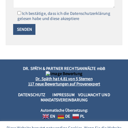
Ich bestätige, dass ich die Datenschutzerklärung
gelesen habe und diese akzeptiere
DR. SPÄTH & PARTNER RECHTSANWÄLTE mbB
Dr. Späth
hat
4.81
von
5
Sternen
117
neue Bewertungen auf Provenexpert
DATENSCHUTZ
IMPRESSUM
VOLLMACHT UND
MANDATSVEREINBARUNG
Automatische Übersetzung:
EN
DE
PL
Diese Website benutzt notwendige Cookies. Wenn Sie die Website