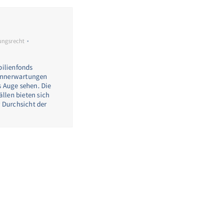
ungsrecht
bilienfonds
winnerwartungen
s Auge sehen. Die
llen bieten sich
 Durchsicht der