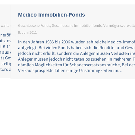
Medico Immobilien-Fonds
waltungsrecht
Geschlossene Fonds
9. Juni 2011
,
Geschlossene Immobilienfonds
,
Vermögensverwalt
9. Juni 2011
eröffnet! Dr. Späth
htsanwälte betreuen im
In den Jahren 1986 bis 2006 wurden zahlreiche Medico-Immo
ll K 1“ in Zusammenarbeit
aufgelegt. Bei vielen Fonds haben sich die Rendite- und Ge
 aus der Schweiz,
jedoch nicht erfüllt, sondern die Anleger müssen Verlusten in
its Geschädigte des
Anleger müssen jedoch nicht tatenlos zusehen, in mehreren Fä
telligen Millionenbereich.
nämlich Möglichkeiten für Schadensersatzansprüche, Bei der
ators der…
Verkaufsprospekte fallen einige Unstimmigkeiten im…