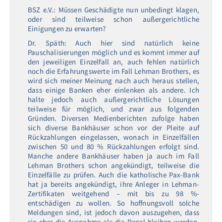
BSZ e.V.: Müssen Geschädigte nun unbedingt klagen,
oder sind teilweise schon außergerichtliche
Einigungen zu erwarten?
Dr. Späth: Auch hier sind natürlich keine
Pauschalisierungen möglich und es kommt immer auf
den jeweiligen Einzelfall an, auch fehlen natürlich
noch die Erfahrungswerte im Fall Lehman Brothers, es
wird sich meiner Meinung nach auch heraus stellen,
dass einige Banken eher einlenken als andere. Ich
halte jedoch auch außergerichtliche Lösungen
teilweise für möglich, und zwar aus folgenden
Gründen. Diversen Medienberichten zufolge haben
sich diverse Bankhäuser schon vor der Pleite auf
Rückzahlungen eingelassen, wonach in Einzelfällen
zwischen 50 und 80 % Rückzahlungen erfolgt sind.
Manche andere Bankhäuser haben ja auch im Fall
Lehman Brothers schon angekündigt, teilweise die
Einzelfälle zu prüfen. Auch die katholische Pax-Bank
hat ja bereits angekündigt, ihre Anleger in Lehman-
Zertifikaten weitgehend – mit bis zu 98 %-
entschädigen zu wollen. So hoffnungsvoll solche
Meldungen sind, ist jedoch davon auszugehen, dass
sie eher die Ausnahme als die Regel bleiben werden,