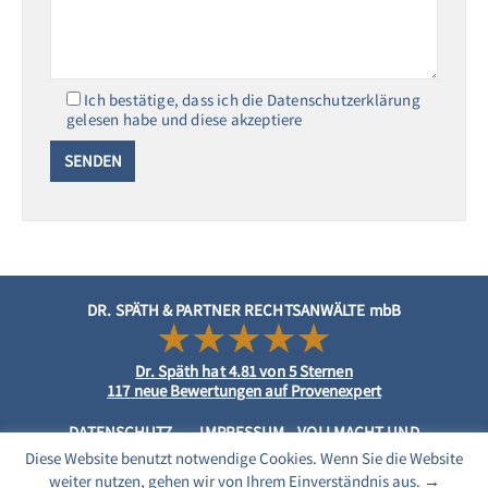
Ich bestätige, dass ich die Datenschutzerklärung
gelesen habe und diese akzeptiere
DR. SPÄTH & PARTNER RECHTSANWÄLTE mbB
Dr. Späth
hat
4.81
von
5
Sternen
117
neue Bewertungen auf Provenexpert
DATENSCHUTZ
IMPRESSUM
VOLLMACHT UND
MANDATSVEREINBARUNG
Diese Website benutzt notwendige Cookies. Wenn Sie die Website
weiter nutzen, gehen wir von Ihrem Einverständnis aus.
→