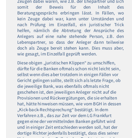
Zeugen dabei waren, wie z.B. der Ehepartner und sich
somit der Beweis für den Inhalt des
Beratungsgesprächs erbringen lässt. In Fällen, wo
kein Zeuge dabei war, kann unter Umständen und
nach Prüfung im Einzelfall, ein juristischer Trick
helfen, nämlich die Abtretung der Ansprüche des
Anlegers auf eine nahe stehende Person, z.B. den
Lebenspartner, so dass der Anleger dann teilweise
doch als Zeuge bereit stehen kann. Dies muss aber,
wie gesagt, im Einzelfall geprüft werden.
Diese obigen „juristischen Klippen“ zu umschiffen,
dürfte für die Banken oftmals schon nicht leicht sein,
selbst wenn dies aber trotzdem in einigen Fällen vor
Gericht gelingen sollte, stellt sich als letzte Frage, ob
die jeweilige Bank, was ebenfalls oftmals nicht
geschehen ist, den jeweiligen Anleger nicht auf die
Provisionen und Rückvergütungen, die sie erhalten
hat, hätte hinweisen müssen, wie vom BGH in dessen
„Kick-back-Rechtsprechung“ bestätigt. In dem
Verfahren z.B., das zur Zeit vor dem LG Frankfurt
gegen eine der vermittelnden Banken geführt wird
und in einiger Zeit entschieden werden soll, hat der
dortige Richter jedenfalls bestätigt, dass dies seiner