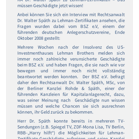
müssen Geschädigte jetzt wissen!
Anbei können Sie sich ein Interview mit Rechtsanwalt
Dr. Walter Späth zu Lehman-Zertifikaten ansehen, die
Fragen wurden dabei vom BSZ e.V, einem der
führenden deutschen Anlegerschutzvereine, Ende
Oktober 2008 gestellt:
Mehrere Wochen nach der Insolvenz des US-
Investmenthauses Lehman Brothers melden sich
immer noch zahlreiche verunsicherte Geschädigte
beim BSZ e.V. und haben Fragen, die sie nach wie vor
bewegen und immer noch nicht vollständig
beantwortet werden konnten. Der BSZ e.V. befragt
daher den Rechtsanwalt Dr. Walter Späth, MSc, von
der Berliner Kanzlei Rohde & Späth, einer der
führenden Kanzleien für Kapitalanlagerecht, dazu,
was seiner Meinung nach Geschädigte nun wissen
müssen und welche Chancen sie sich ausrechnen
können, ihr Geld zurück zu bekommen.
Herr Dr. Späth konnte bereits in mehreren TV-
Sendungen (z.B. Spiegel TV, ZDF-Mona Lisa, TV Berlin,
RBB-„Harry hilft“) die Möglichkeiten für Lehman-
Zertifikate-Geschädigte aufzeigen und seine Kanzlei