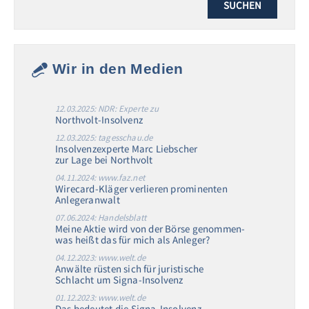
Wir in den Medien
12.03.2025: NDR: Experte zu
Northvolt-Insolvenz
12.03.2025: tagesschau.de
Insolvenzexperte Marc Liebscher
zur Lage bei Northvolt
04.11.2024: www.faz.net
Wirecard-Kläger verlieren prominenten
Anlegeranwalt
07.06.2024: Handelsblatt
Meine Aktie wird von der Börse genommen-
was heißt das für mich als Anleger?
04.12.2023: www.welt.de
Anwälte rüsten sich für juristische
Schlacht um Signa-Insolvenz
01.12.2023: www.welt.de
Das bedeutet die Signa-Insolvenz