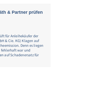
äth & Partner prüfen
ft für Anleihekäufer der
H & Cie. KG) Klagen auf
iheemission. Denn es liegen
n fehlerhaft war und
en auf Schadenersatz für