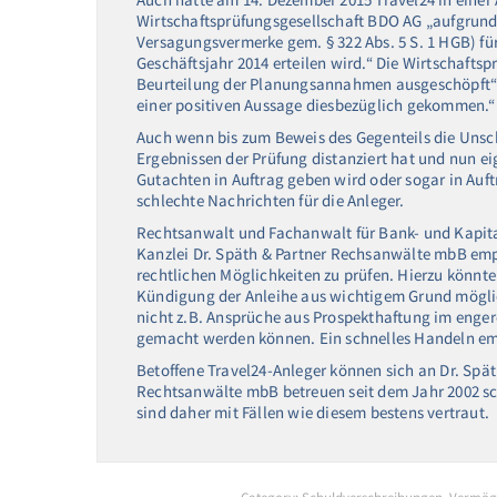
Wirtschaftsprüfungsgesellschaft BDO AG „aufgrun
Versagungsvermerke gem. § 322 Abs. 5 S. 1 HGB) fü
Geschäftsjahr 2014 erteilen wird.“ Die Wirtschafts
Beurteilung der Planungsannahmen ausgeschöpft“ u
einer positiven Aussage diesbezüglich gekommen.“
Auch wenn bis zum Beweis des Gegenteils die Unsch
Ergebnissen der Prüfung distanziert hat und nun ei
Gutachten in Auftrag geben wird oder sogar in Auft
schlechte Nachrichten für die Anleger.
Rechtsanwalt und Fachanwalt für Bank- und Kapital
Kanzlei Dr. Späth & Partner Rechsanwälte mbB emp
rechtlichen Möglichkeiten zu prüfen. Hierzu könnte 
Kündigung der Anleihe aus wichtigem Grund möglic
nicht z.B. Ansprüche aus Prospekthaftung im enger
gemacht werden können. Ein schnelles Handeln emp
Betoffene Travel24-Anleger können sich an Dr. Spät
Rechtsanwälte mbB betreuen seit dem Jahr 2002 
sind daher mit Fällen wie diesem bestens vertraut.