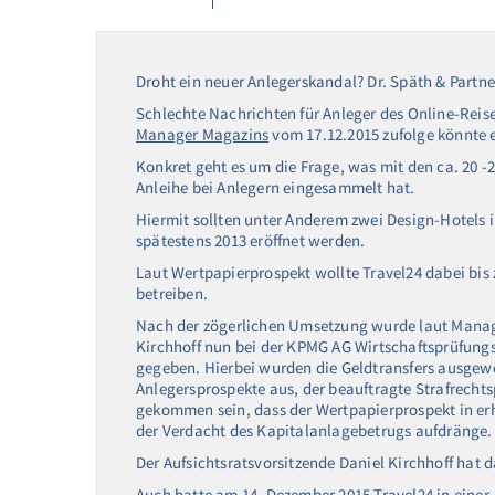
Droht ein neuer Anlegerskandal? Dr. Späth & Partne
Schlechte Nachrichten für Anleger des Online-Reis
Manager Magazins
vom 17.12.2015 zufolge könnte 
Konkret geht es um die Frage, was mit den ca. 20 -2
Anleihe bei Anlegern eingesammelt hat.
Hiermit sollten unter Anderem zwei Design-Hotels
spätestens 2013 eröffnet werden.
Laut Wertpapierprospekt wollte Travel24 dabei bis
betreiben.
Nach der zögerlichen Umsetzung wurde laut Manag
Kirchhoff nun bei der KPMG AG Wirtschaftsprüfungs
gegeben. Hierbei wurden die Geldtransfers ausgewe
Anlegersprospekte aus, der beauftragte Strafrecht
gekommen sein, dass der Wertpapierprospekt in erheb
der Verdacht des Kapitalanlagebetrugs aufdränge.
Der Aufsichtsratsvorsitzende Daniel Kirchhoff hat
Auch hatte am 14. Dezember 2015 Travel24 in einer 