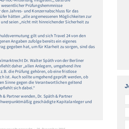
d wesentlicher Prüfungshemmnisse
r den Jahres- und Konzernabschluss für das
prüfer hätten „alle angemessenen Möglichkeiten zur
nd seien „nicht mit hinreichender Sicherheit zu
uldsvermutung gilt und sich Travel 24 von den
genen Angaben zufolge bereits ein eigenes
rag gegeben hat, um für Klarheit zu sorgen, sind das
marktrecht Dr. Walter Späth von der Berliner
fiehlt daher „allen Anlegern, umgehend ihre
z.B. die Prüfung gehören, ob eine fristlose
h ist. Auch sollte umgehend geprüft werden, ob
en Sinne gegen die Verantwortlichen geltend
J
fiehlt sich dabei.“
h & Partner wenden, Dr. Späth & Partner
schwerpunktmäßig geschädigte Kapitalanleger und