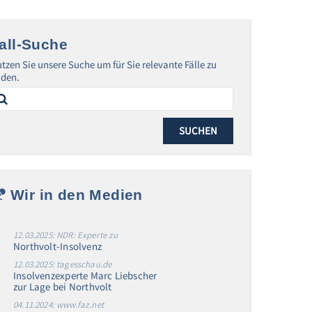
all-Suche
tzen Sie unsere Suche um für Sie relevante Fälle zu
nden.
arch
:
Wir in den Medien
12.03.2025: NDR: Experte zu
Northvolt-Insolvenz
12.03.2025: tagesschau.de
Insolvenzexperte Marc Liebscher
zur Lage bei Northvolt
04.11.2024: www.faz.net