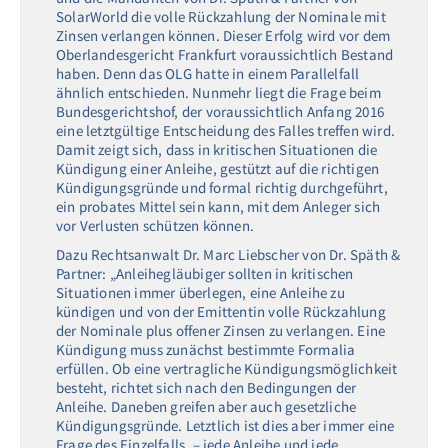
SolarWorld die volle Rückzahlung der Nominale mit
Zinsen verlangen können. Dieser Erfolg wird vor dem
Oberlandesgericht Frankfurt voraussichtlich Bestand
haben. Denn das OLG hatte in einem Parallelfall
ähnlich entschieden. Nunmehr liegt die Frage beim
Bundesgerichtshof, der voraussichtlich Anfang 2016
eine letztgültige Entscheidung des Falles treffen wird.
Damit zeigt sich, dass in kritischen Situationen die
Kündigung einer Anleihe, gestützt auf die richtigen
Kündigungsgründe und formal richtig durchgeführt,
ein probates Mittel sein kann, mit dem Anleger sich
vor Verlusten schützen können.
Dazu Rechtsanwalt Dr. Marc Liebscher von Dr. Späth &
Partner: „Anleihegläubiger sollten in kritischen
Situationen immer überlegen, eine Anleihe zu
kündigen und von der Emittentin volle Rückzahlung
der Nominale plus offener Zinsen zu verlangen. Eine
Kündigung muss zunächst bestimmte Formalia
erfüllen. Ob eine vertragliche Kündigungsmöglichkeit
besteht, richtet sich nach den Bedingungen der
Anleihe. Daneben greifen aber auch gesetzliche
Kündigungsgründe. Letztlich ist dies aber immer eine
Frage des Einzelfalls, – jede Anleihe und jede