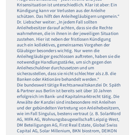
Krisensituation ist unterschiedlich. Klar ist aber: Ein
Kündigung kann vor Verlusten aus der Anleihe
schützen. Das hilft den Anleihegläubigern ungemein.“
Dr. Liebscher weiter: „In jedem Fall sollten
Anleihebesitzer darauf achten, dass sie die Rechte
wahrnehmen, die in ihnen in der jeweiligen Situation
zustehen. Hier ist neben der fristlosen Kündigung
auch ein kollektives, gemeinsames Vorgehen der
Gläubiger besonders wichtig. Nur wenn die
Anleihegläubiger geschlossen auftreten, haben sie die
notwendige Handlungsstärke, um sich gegen den
Anleiheschuldner durchzusetzen und um
sicherzustellen, dass sie nicht schlechter als z.B. die
Banken oder Aktionäre behandelt werden.“
Die bundesweit tätige Rechtsanwaltskanzlei Dr. Späth
& Partner aus Berlin ist bereits seit über 10 Jahren
erfolgreich im Bank- und Kapitalmarktrecht tätig. Die
Anwälte der Kanzlei sind insbesondere mit Anleihen
und der gebündelten Vertretung von Anleihebesitzern,
wie im Fall Singulus, bestens vertraut (z. B. SolarWord
AG, MIFA AG, Wohnungsbaugesellschaft Leipzig-West,
DM Beteiligungen AG, First Real Estate, Global Swiss
Capital AG, Solar Millenium, BKN biostrom, DEIKON