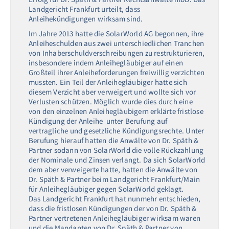
Landgericht Frankfurt urteilt, dass
Anleihekündigungen wirksam sind.
Im Jahre 2013 hatte die SolarWorld AG begonnen, ihre
Anleiheschulden aus zwei unterschiedlichen Tranchen
von Inhaberschuldverschreibungen zu restrukturieren,
insbesondere indem Anleihegläubiger auf einen
Großteil ihrer Anleiheforderungen freiwillig verzichten
mussten. Ein Teil der Anleihegläubiger hatte sich
diesem Verzicht aber verweigert und wollte sich vor
Verlusten schützen. Möglich wurde dies durch eine
von den einzelnen Anleihegläubigern erklärte fristlose
Kündigung der Anleihe unter Berufung auf
vertragliche und gesetzliche Kündigungsrechte. Unter
Berufung hierauf hatten die Anwälte von Dr. Späth &
Partner sodann von SolarWorld die volle Rückzahlung
der Nominale und Zinsen verlangt. Da sich SolarWorld
dem aber verweigerte hatte, hatten die Anwälte von
Dr. Späth & Partner beim Landgericht Frankfurt/Main
für Anleihegläubiger gegen SolarWorld geklagt.
Das Landgericht Frankfurt hat nunmehr entschieden,
dass die fristlosen Kündigungen der von Dr. Späth &
Partner vertretenen Anleihegläubiger wirksam waren
und die Mandanten von Dr. Späth & Partner von