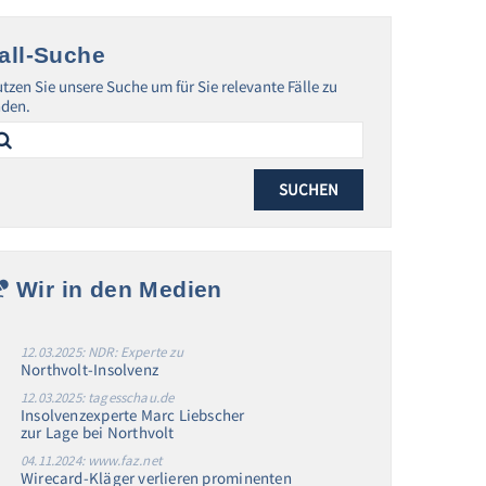
all-Suche
tzen Sie unsere Suche um für Sie relevante Fälle zu
nden.
arch
:
Wir in den Medien
12.03.2025: NDR: Experte zu
Northvolt-Insolvenz
12.03.2025: tagesschau.de
Insolvenzexperte Marc Liebscher
zur Lage bei Northvolt
04.11.2024: www.faz.net
Wirecard-Kläger verlieren prominenten