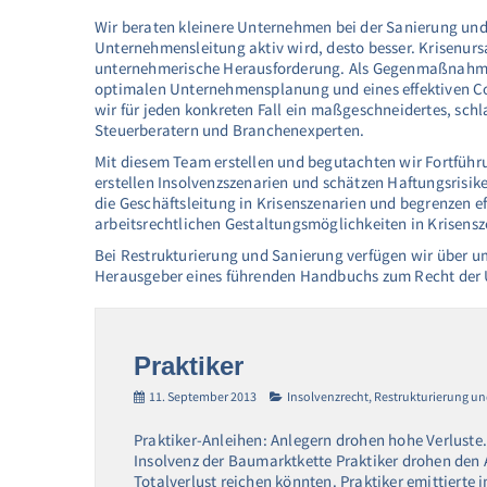
Wir beraten kleinere Unternehmen bei der Sanierung und R
Unternehmensleitung aktiv wird, desto besser. Krisenursa
unternehmerische Herausforderung. Als Gegenmaßnahme b
optimalen Unternehmensplanung und eines effektiven C
wir für jeden konkreten Fall ein maßgeschneidertes, sch
Steuerberatern und Branchenexperten.
Mit diesem Team erstellen und begutachten wir Fortfüh
erstellen Insolvenzszenarien und schätzen Haftungsrisike
die Geschäftsleitung in Krisenszenarien und begrenzen ef
arbeitsrechtlichen Gestaltungsmöglichkeiten in Krisensz
Bei Restrukturierung und Sanierung verfügen wir über um
Herausgeber eines führenden Handbuchs zum Recht der
Praktiker
11. September 2013
Insolvenzrecht
,
Restrukturierung un
Praktiker-Anleihen: Anlegern drohen hohe Verluste.
Insolvenz der Baumarktkette Praktiker drohen den A
Totalverlust reichen könnten. Praktiker emittierte