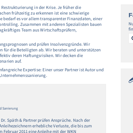
estrukturierung in der Krise. Je früher die
chen frühzeitig zu erkennen ist eine schwierige
F
edarf es vor allem transparenter Finanzdaten, einer
Nu
ontrolling. Zusammen mit anderen Spezialisten bauen
fi
lagkräftiges Team aus Wirtschaftsprüfern,
Se
for
rungsprognosen und prüfen Insolvenzgründe. Wir
n für die Beteiligten ab. Wir beraten und unterstützen
fektiv deren Haftungsrisiken. Wir decken die
enarien auf.
fangreiche Expertise: Einer unser Partner ist Autor und
 Unternehmenssanierung.
d Sanierung
 Dr. Späth & Partner prüfen Ansprüche. Nach der
nleihezeichnern erhebliche Verluste, die bis zum
 im Februar 2011 eine Anleihe mit der WKN