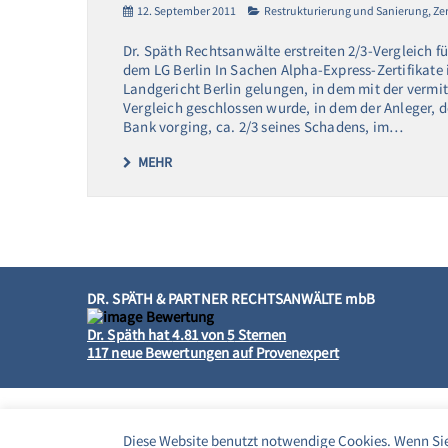
12. September 2011
Restrukturierung und Sanierung
,
Zer
Dr. Späth Rechtsanwälte erstreiten 2/3-Vergleich f
dem LG Berlin In Sachen Alpha-Express-Zertifikate 
Landgericht Berlin gelungen, in dem mit der vermi
Vergleich geschlossen wurde, in dem der Anleger, 
Bank vorging, ca. 2/3 seines Schadens, im…
MEHR
DR. SPÄTH & PARTNER RECHTSANWÄLTE mbB
Dr. Späth
hat
4.81
von
5
Sternen
117
neue Bewertungen auf Provenexpert
Diese Website benutzt notwendige Cookies. Wenn Sie