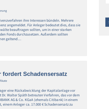
ierung
lvenzverfahren ihre Interessen bündeln. Mehrere
enz angemeldet. Für Anleger bedeutet dies, dass sie
nwälte beauftragen sollten, um in einer starken
d den Fonds durchzusetzen. Außerdem sollten
chen geltend…
r fordert Schadensersatz
ifikate
lager eine Rückabwicklung der Kapitalanlage vor
 Dr. Walter Späth betreuten Verfahren, das vor dem
GOBANK AG & Co. KGaA (ehemals Citibank) in einem
lt, einem Anleger ca. 17.000 € Schadensersatz zu