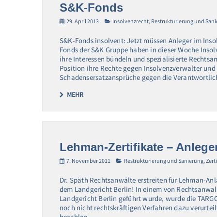
S&K-Fonds
29. April 2013
Insolvenzrecht
,
Restrukturierung und San
S&K-Fonds insolvent: Jetzt müssen Anleger im Inso
Fonds der S&K Gruppe haben in dieser Woche Insolv
ihre Interessen bündeln und spezialisierte Rechtsa
Position ihre Rechte gegen Insolvenzverwalter un
Schadensersatzansprüche gegen die Verantwortli
MEHR
Lehman-Zertifikate – Anlege
7. November 2011
Restrukturierung und Sanierung
,
Zert
Dr. Späth Rechtsanwälte erstreiten für Lehman-An
dem Landgericht Berlin! In einem von Rechtsanwalt
Landgericht Berlin geführt wurde, wurde die TAR
noch nicht rechtskräftigen Verfahren dazu verurtei
bezahlen,…