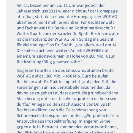
Am 11. Dezember um ca. 11 Uhr war jedoch der
Jahresabschluss 2011 wieder nicht auf der Homepage
abrufbar, statt dessen war die Homepage der WGF AG
überhaupt nicht mehr erreichbar! Für Rechtsanwalt
und Fachanwalt für Bank- und Kapitalmarktrecht Dr.
Walter Späth von der Kanzlei Dr. Späth Rechtsanwälte
ist die Insolvenz der WGF AG „ein Schlag ins Gesicht
für viele Anleger“ so Dr. Späth, „vor allem, weil am 14.
Dezember auch eine weitere Anleihe WGFH06 mit
einem Emissionsvolumen in Höhe von 100 Mio. € zur
Rückzahlung fällig gewesen wäre.“
Insgesamt dürfte sich das Emissionsvolumen bei der
WGF AG auf ca. 380 Mio. – 450 Mio. Euro belaufen.
Rechtsanwalt Dr. Späth empfiehlt „auf jeden Fall, die
Forderungen zur Insolvenztabelle anzumelden, da
davon auszugehen ist, dass durch die grundbuchliche
Absicherung mit einer Insolvenzquote zu rechnen sein
dürfte.“ Anleger sollten nach Ansicht von Dr. Späth
Rechtsanwälten auch die Geltendmachung von
Schadensersatzansprüchen prüfen. „Wir prüfen bereits
Ansprüche aus Prospekthaftung im engeren Sinne
gegen alle in Betracht kommenden Verantwortlichen,
die WGF-Anleihen wurden den Anlegern teilweise als