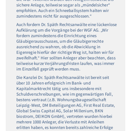
sichere Anlage, teilweise sogar als „mündelsicher“
empfohlen. Auch ein Schneeballsystem halten wir
zumindestens nicht für ausgeschlossen.“
Auch fordern Dr. Späth Rechtsanwälte eine lückenlose
Aufklärung um die Vorgänge bei der WGF AG. „Wir
fordern zumindestens die Einrichtung eines
Gläubigerausschusses, um die Gläubigerrechte
ausreichend zu wahren, ob die Abwicklung in
Eigenregie hierfür der richtige Weg ist, halten wir für
zweifelhaft.“ Hier sollten Anleger aber beachten, dass
teilweise kurze Verjährungsfristen laufen, was immer
im Einzelfall geprüft werden muss.
Die Kanzlei Dr. Späth Rechtsanwälte ist bereit seit
über 10 Jahren erfolgreich im Bank- und
Kapitalmarktrecht tätig uns insbesondere mit
Schuldverschreibungen, wie im gegenwärtigen Fall,
bestens vertraut (z.B. Wohnungsbaugesellschaft
Leipzig-West, DM Beteiligungen AG, First Real Estate,
Global Swiss Capital AG, Solar Millenium, BKN
biostrom, DEIKON GmbH), vertreten wurden hierbei
mehrere 1000 Anleger, die Verluste mit Anleihen
erlitten haben, es konnten bereits zahlreiche Erfolge