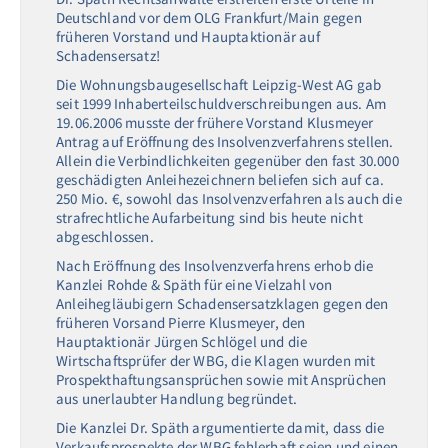
Deutschland vor dem OLG Frankfurt/Main gegen
früheren Vorstand und Hauptaktionär auf
Schadensersatz!
Die Wohnungsbaugesellschaft Leipzig-West AG gab
seit 1999 Inhaberteilschuldverschreibungen aus. Am
19.06.2006 musste der frühere Vorstand Klusmeyer
Antrag auf Eröffnung des Insolvenzverfahrens stellen.
Allein die Verbindlichkeiten gegenüber den fast 30.000
geschädigten Anleihezeichnern beliefen sich auf ca.
250 Mio. €, sowohl das Insolvenzverfahren als auch die
strafrechtliche Aufarbeitung sind bis heute nicht
abgeschlossen.
Nach Eröffnung des Insolvenzverfahrens erhob die
Kanzlei Rohde & Späth für eine Vielzahl von
Anleihegläubigern Schadensersatzklagen gegen den
früheren Vorsand Pierre Klusmeyer, den
Hauptaktionär Jürgen Schlögel und die
Wirtschaftsprüfer der WBG, die Klagen wurden mit
Prospekthaftungsansprüchen sowie mit Ansprüchen
aus unerlaubter Handlung begründet.
Die Kanzlei Dr. Späth argumentierte damit, dass die
Verkaufsprospekte der WBG fehlerhaft seien und einen