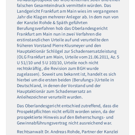
falschen Gesamteindruck vermitteln würden. Das
Landgericht Frankfurt am Main wies im vergangenen
Jahr die Klagen mehrerer Anleger ab. In dem nun von
der Kanzlei Rohde & Späth geführten
Berufungsverfahren hob das Oberlandesgericht
Frankfurt am Main nun in zwei Verfahren die
erstinstanzlichen Urteile auf und verurteilte den
früheren Vorstand Pierre Klusmeyer und den
Hauptaktionär Schlögel zur Schadensersatzleistung
(OLG Frankfurt am Main, Urteile vom 21.06.2011, Az. 5
U 51//10 und 5 U 103/10, Urteile noch nicht
rechtskräftig, die Revision zum BGH wurde
zugelassen). Soweit uns bekannt ist, handelt es sich
hierbei um die ersten beiden (Berufungs-)Urteile in
Deutschland, in denen der Vorstand und der
Hauptaktionär zum Schadensersatz an
Anleihezeichner verurteilt wurden.
Das Oberlandesgericht entschied zutreffend, dass die
Prospektpflichten nicht erfüllt worden seien, da der
prospektierte Hinweis auf den Beherrschungs- und
Gewinnabführungsvertrag nicht ausreichend war.
Rechtsanwalt Dr. Andreas Rohde, Partner der Kanzlei