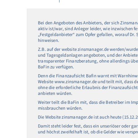
Bei den Angeboten des Anbieters, der sich Zinsma
aktiv ist/war, sind Anleger leider, wie inzwischen f
„Festgeldanbieter“ zum Opfer gefallen, worauf Dr. S
hinweisen.
Z.B. auf der website zinsmanager.de werden/wurde
und Tagesgeldanlagen angeboten, und der Anbieter
transparenter Finanzberatung, ohne allerdings über
BaFin zu verfügen.
Denn die Finanzaufsicht Bafin warnt mit Warnhinw
Website www.zinsmanager.de und teilt mit, dass de
ohne die erforderliche Erlaubnis der Finanzaufsich
anbieten würden.
Weiter teilt die BaFin mit, dass die Betreiber im
missbrauchen würden.
Die Website zinsmanager.de ist auch heute (15.12.2
Damit steht leider fest, dass ein unseriöser oder g
und höchst zweifelhaft ist, ob die Gelder wie versp