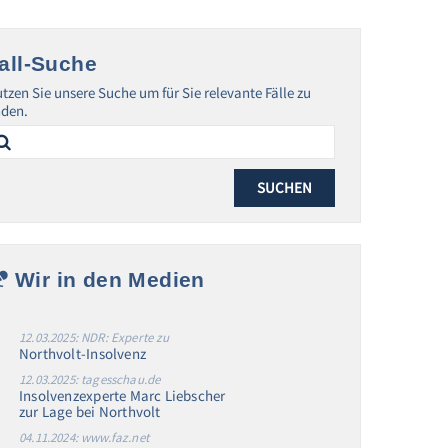
all-Suche
tzen Sie unsere Suche um für Sie relevante Fälle zu
nden.
arch
:
Wir in den Medien
12.03.2025: NDR: Experte zu
Northvolt-Insolvenz
12.03.2025: tagesschau.de
Insolvenzexperte Marc Liebscher
zur Lage bei Northvolt
04.11.2024: www.faz.net