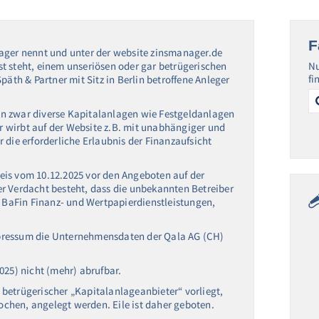
F
nager nennt und unter der website zinsmanager.de
est steht, einem unseriösen oder gar betrügerischen
Nu
fi
päth & Partner mit Sitz in Berlin betroffene Anleger
Se
for
n zwar diverse Kapitalanlagen wie Festgeldanlagen
 wirbt auf der Website z.B. mit unabhängiger und
 die erforderliche Erlaubnis der Finanzaufsicht
eis vom 10.12.2025 vor den Angeboten auf der
r Verdacht besteht, dass die unbekannten Betreiber
t BaFin Finanz- und Wertpapierdienstleistungen,
 Impressum die Unternehmensdaten der Qala AG (CH)
025) nicht (mehr) abrufbar.
ar betrügerischer „Kapitalanlageanbieter“ vorliegt,
rochen, angelegt werden. Eile ist daher geboten.