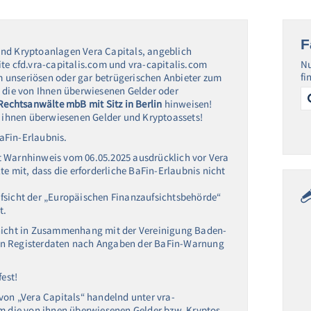
F
und Kryptoanlagen Vera Capitals, angeblich
te cfd.vra-capitalis.com und vra-capitalis.com
Nu
fi
nem unseriösen oder gar betrügerischen Anbieter zum
Se
m die von Ihnen überwiesenen Gelder oder
for
 Rechtsanwälte mbB mit Sitz in Berlin
hinweisen!
n ihnen überwiesenen Gelder und Kryptoassets!
BaFin-Erlaubnis.
t Warnhinweis vom 06.05.2025 ausdrücklich vor Vera
te mit, dass die erforderliche BaFin-Erlaubnis nicht
 Aufsicht der „Europäischen Finanzaufsichtsbehörde“
t.
 nicht in Zusammenhang mit der Vereinigung Baden-
en Registerdaten nach Angaben der BaFin-Warnung
fest!
von „Vera Capitals“ handelnd unter vra-
um die von ihnen überwiesenen Gelder bzw. Kryptos