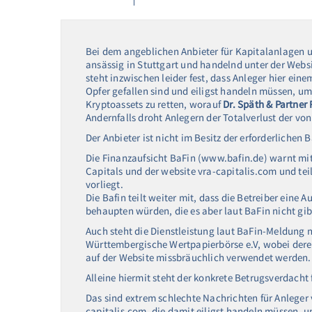
Bei dem angeblichen Anbieter für Kapitalanlagen 
ansässig in Stuttgart und handelnd unter der Websi
steht inzwischen leider fest, dass Anleger hier ei
Opfer gefallen sind und eiligst handeln müssen, u
Kryptoassets zu retten, worauf
Dr. Späth & Partner
Andernfalls droht Anlegern der Totalverlust der vo
Der Anbieter ist nicht im Besitz der erforderlichen 
Die Finanzaufsicht BaFin (www.bafin.de) warnt mi
Capitals und der website vra-capitalis.com und teil
vorliegt.
Die Bafin teilt weiter mit, dass die Betreiber eine
behaupten würden, die es aber laut BaFin nicht gib
Auch steht die Dienstleistung laut BaFin-Meldung
Württembergische Wertpapierbörse e.V, wobei der
auf der Website missbräuchlich verwendet werden.
Alleine hiermit steht der konkrete Betrugsverdacht 
Das sind extrem schlechte Nachrichten für Anleger 
capitalis.com, die damit eiligst handeln müssen, 