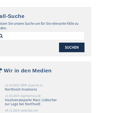
all-Suche
tzen Sie unsere Suche um für Sie relevante Fälle zu
nden.
arch
:
Wir in den Medien
12.03.2025: NDR: Experte zu
Northvolt-Insolvenz
12.03.2025: tagesschau.de
Insolvenzexperte Marc Liebscher
zur Lage bei Northvolt
04.11.2024: www.faz.net