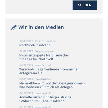
Wir in den Medien
12.03.2025: NDR: Experte zu
Northvolt-Insolvenz
12.03.2025: tagesschau.de
Insolvenzexperte Marc Liebscher
zur Lage bei Northvolt
04.11.2024: www.faz.net
Wirecard-Kläger verlieren prominenten
Anlegeranwalt
07.06.2024: Handelsblatt
Meine Aktie wird von der Börse genommen-
was heißt das für mich als Anleger?
04.12.2023: www.welt.de
Anwälte rüsten sich für juristische
Schlacht um Signa-Insolvenz
01.12.2023: www.welt.de