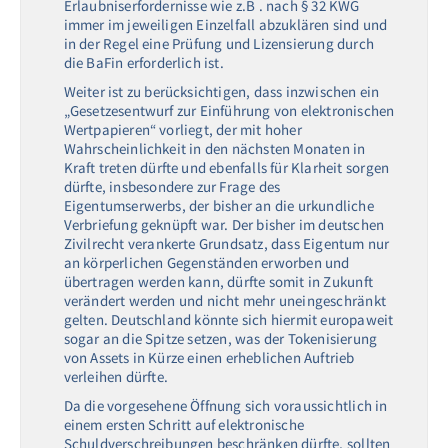
Erlaubniserfordernisse wie z.B . nach § 32 KWG
immer im jeweiligen Einzelfall abzuklären sind und
in der Regel eine Prüfung und Lizensierung durch
die BaFin erforderlich ist.
Weiter ist zu berücksichtigen, dass inzwischen ein
„Gesetzesentwurf zur Einführung von elektronischen
Wertpapieren“ vorliegt, der mit hoher
Wahrscheinlichkeit in den nächsten Monaten in
Kraft treten dürfte und ebenfalls für Klarheit sorgen
dürfte, insbesondere zur Frage des
Eigentumserwerbs, der bisher an die urkundliche
Verbriefung geknüpft war. Der bisher im deutschen
Zivilrecht verankerte Grundsatz, dass Eigentum nur
an körperlichen Gegenständen erworben und
übertragen werden kann, dürfte somit in Zukunft
verändert werden und nicht mehr uneingeschränkt
gelten. Deutschland könnte sich hiermit europaweit
sogar an die Spitze setzen, was der Tokenisierung
von Assets in Kürze einen erheblichen Auftrieb
verleihen dürfte.
Da die vorgesehene Öffnung sich voraussichtlich in
einem ersten Schritt auf elektronische
Schuldverschreibungen beschränken dürfte, sollten