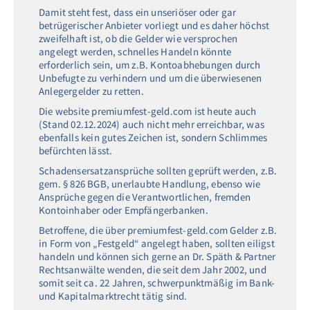
Damit steht fest, dass ein unseriöser oder gar
betrügerischer Anbieter vorliegt und es daher höchst
zweifelhaft ist, ob die Gelder wie versprochen
angelegt werden, schnelles Handeln könnte
erforderlich sein, um z.B. Kontoabhebungen durch
Unbefugte zu verhindern und um die überwiesenen
Anlegergelder zu retten.
Die website premiumfest-geld.com ist heute auch
(Stand 02.12.2024) auch nicht mehr erreichbar, was
ebenfalls kein gutes Zeichen ist, sondern Schlimmes
befürchten lässt.
Schadensersatzansprüche sollten geprüft werden, z.B.
gem. § 826 BGB, unerlaubte Handlung, ebenso wie
Ansprüche gegen die Verantwortlichen, fremden
Kontoinhaber oder Empfängerbanken.
Betroffene, die über premiumfest-geld.com Gelder z.B.
in Form von „Festgeld“ angelegt haben, sollten eiligst
handeln und können sich gerne an Dr. Späth & Partner
Rechtsanwälte wenden, die seit dem Jahr 2002, und
somit seit ca. 22 Jahren, schwerpunktmäßig im Bank-
und Kapitalmarktrecht tätig sind.