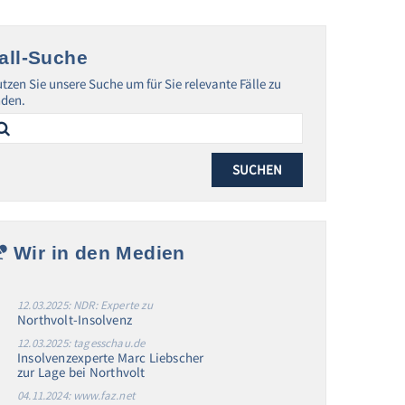
all-Suche
tzen Sie unsere Suche um für Sie relevante Fälle zu
nden.
arch
:
Wir in den Medien
12.03.2025: NDR: Experte zu
Northvolt-Insolvenz
12.03.2025: tagesschau.de
Insolvenzexperte Marc Liebscher
zur Lage bei Northvolt
04.11.2024: www.faz.net