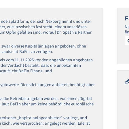
F
ndelsplattform, der sich Nexberg nennt und unter
ider, wie inzwischen fest steht, einem unseriösen
Nu
fi
m Opfer gefallen sind, worauf Dr. Späth & Partner
Se
for
n zwar diverse Kapitalanlagen angeboten, ohne
anzaufsicht BaFin zu verfügen.
eis vom 11.11.2025 vor den angeblichen Angeboten
s der Verdacht besteht, dass die unbekannten
anzaufsicht BaFin Finanz- und
yptowerte-Dienstleistungen anbietet, benötigt aber
ass die Betreiberangeben würden, von einer „Digital
ich laut BaFin aber um keine behördliche europäische
ügerischer „Kapitalanlageanbieter“ vorliegt, und
rklich, wie versprochen, angelegt werden. Eile ist