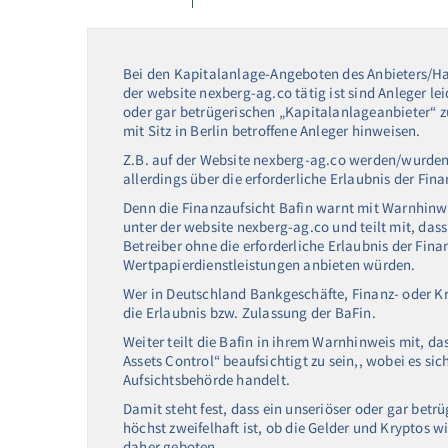
Bei den Kapitalanlage-Angeboten des Anbieters/Ha
der website nexberg-ag.co tätig ist sind Anleger le
oder gar betrügerischen „Kapitalanlageanbieter“ zu
mit Sitz in Berlin betroffene Anleger hinweisen.
Z.B. auf der Website nexberg-ag.co werden/wurde
allerdings über die erforderliche Erlaubnis der Fin
Denn die Finanzaufsicht Bafin warnt mit Warnhinw
unter der website nexberg-ag.co und teilt mit, das
Betreiber ohne die erforderliche Erlaubnis der Fin
Wertpapierdienstleistungen anbieten würden.
Wer in Deutschland Bankgeschäfte, Finanz- oder Kr
die Erlaubnis bzw. Zulassung der BaFin.
Weiter teilt die Bafin in ihrem Warnhinweis mit, d
Assets Control“ beaufsichtigt zu sein,, wobei es s
Aufsichtsbehörde handelt.
Damit steht fest, dass ein unseriöser oder gar betr
höchst zweifelhaft ist, ob die Gelder und Kryptos wi
daher geboten.