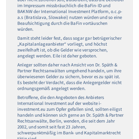
im Impressum missbräuchlich die BaFin-ID und
BAKNW der International Investment Platform, o.c.p-
a.s (Bratislava, Slowakei) nutzen würden und so eine
Beaufsichtigung durch die BaFin vortäuschen
würden.
Damit steht leider fest, dass sogar gar betrügerischer
„Kapitalanlageanbieter“ vorliegt, und höchst
zweifelhaft ist, ob die Gelder wie versprochen,
angelegt werden. Eile ist daher geboten.
Anleger sollten daher nach Ansicht von Dr. Späth &
Partner Rechtsanwälten umgehend handeln, um ihre
überwiesenen Gelder zu sichern, bevor es zu spät ist.
Es besteht der Verdacht, dass die Anlegergelder nicht
ordnungsgemäß angelegt werden.
Betroffene, die den Angeboten des Anbieters
International Investment auf der website i-
investment.eu zum Opfer gefallen sind, sollten eiligst
handeln und können sich gerne an Dr. Späth & Partner
Rechtsanwälte, Berlin, wenden, die seit dem Jahr
2002, und somit seit fast 23 Jahren,
schwerpunktmäßig im Bank- und Kapitalmarktrecht
tätig sind.