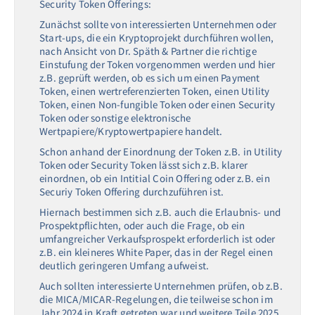
Security Token Offerings:
Zunächst sollte von interessierten Unternehmen oder
Start-ups, die ein Kryptoprojekt durchführen wollen,
nach Ansicht von Dr. Späth & Partner die richtige
Einstufung der Token vorgenommen werden und hier
z.B. geprüft werden, ob es sich um einen Payment
Token, einen wertreferenzierten Token, einen Utility
Token, einen Non-fungible Token oder einen Security
Token oder sonstige elektronische
Wertpapiere/Kryptowertpapiere handelt.
Schon anhand der Einordnung der Token z.B. in Utility
Token oder Security Token lässt sich z.B. klarer
einordnen, ob ein Intitial Coin Offering oder z.B. ein
Securiy Token Offering durchzuführen ist.
Hiernach bestimmen sich z.B. auch die Erlaubnis- und
Prospektpflichten, oder auch die Frage, ob ein
umfangreicher Verkaufsprospekt erforderlich ist oder
z.B. ein kleineres White Paper, das in der Regel einen
deutlich geringeren Umfang aufweist.
Auch sollten interessierte Unternehmen prüfen, ob z.B.
die MICA/MICAR-Regelungen, die teilweise schon im
Jahr 2024 in Kraft getreten war und weitere Teile 2025