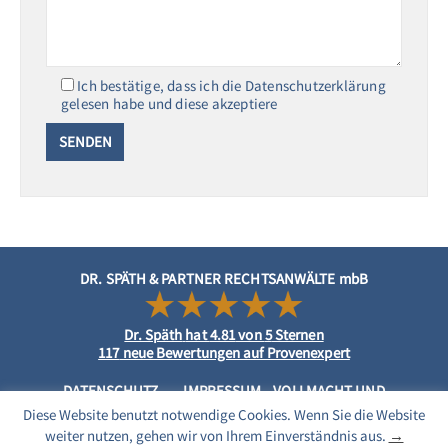
Ich bestätige, dass ich die Datenschutzerklärung
gelesen habe und diese akzeptiere
DR. SPÄTH & PARTNER RECHTSANWÄLTE mbB
Dr. Späth
hat
4.81
von
5
Sternen
117
neue Bewertungen auf Provenexpert
DATENSCHUTZ
IMPRESSUM
VOLLMACHT UND
MANDATSVEREINBARUNG
Diese Website benutzt notwendige Cookies. Wenn Sie die Website
weiter nutzen, gehen wir von Ihrem Einverständnis aus.
→
Automatische Übersetzung: