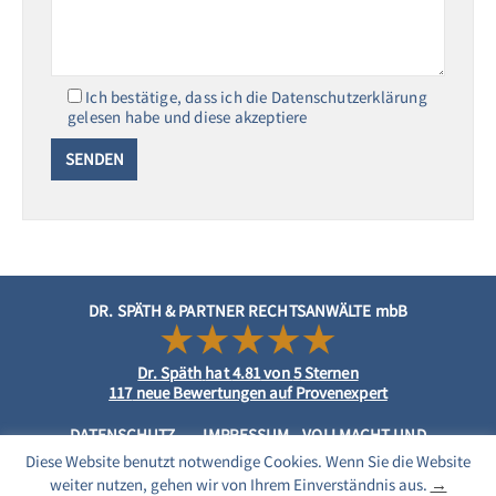
Ich bestätige, dass ich die Datenschutzerklärung
gelesen habe und diese akzeptiere
DR. SPÄTH & PARTNER RECHTSANWÄLTE mbB
Dr. Späth
hat
4.81
von
5
Sternen
117
neue Bewertungen auf Provenexpert
DATENSCHUTZ
IMPRESSUM
VOLLMACHT UND
MANDATSVEREINBARUNG
Diese Website benutzt notwendige Cookies. Wenn Sie die Website
weiter nutzen, gehen wir von Ihrem Einverständnis aus.
→
Automatische Übersetzung: