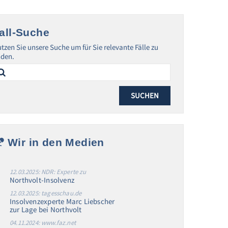
all-Suche
tzen Sie unsere Suche um für Sie relevante Fälle zu
nden.
arch
:
Wir in den Medien
12.03.2025: NDR: Experte zu
Northvolt-Insolvenz
12.03.2025: tagesschau.de
Insolvenzexperte Marc Liebscher
zur Lage bei Northvolt
04.11.2024: www.faz.net