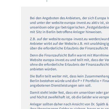
Bei den Angeboten des Anbieters, der sich Europa I
und unter der website europa-invest.eu aktiv ist, si
unseriösen oder gar betrügerischen „Festgeldanbiet
mit Sitz in Berlin betroffene Anleger hinweisen.
Z.B. auf der website europa-invest.eu werden/wur
Anbieter wirbt auf der Website z.B. mit unabhängig
über die erforderliche Erlaubnis der Finanzaufsicht
Denn die Finanzaufsicht Bafin warnt mit Warnhinw
Website europa-invest.eu und teilt mit, dass der V
ohne die erforderliche Erlaubnis der Finanzaufsich
anbieten würden.
Die Bafin teilt weiter mit, dass kein Zusammenhang 
Berlin bestehen würde und die P + F Portfolio + Fi
angebotenen Dienstleistungen sein soll.
Damit steht leider fest, dass ein unseriöser oder g
und höchst zweifelhaft ist, ob die Gelder wie versp
Anleger sollten daher nach Ansicht von Dr. Späth
ihre überwiesenen Gelder zu sichern, bevor es zu spä