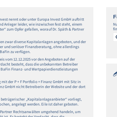
F
nvest nennt oder unter Europa Invest GmbH auftritt
nd Anleger leider, wie inzwischen fest steht, einem
Nu
fi
er“ zum Opfer gefallen, worauf Dr. Späth & Partner
Se
for
den zwar diverse Kapitalanlagen angeboten, und der
er und seriöser Finanzberatung, ohne allerdings
 BaFin zu verfügen.
eis vom 12.12.2025 vor den Angeboten auf der
erdacht besteht, dass die unbekannten Betreiber
t BaFin Finanz- und Wertpapierdienstleistungen
mit der P + F Portfolio + Finanz GmbH mit Sitz in
nanz GmbH nicht Betreiberin der Website und der dort
ar betrügerischer „Kapitalanlageanbieter“ vorliegt,
rochen, angelegt werden. Eile ist daher geboten.
 & Partner Rechtsanwälten umgehend handeln, um
t ist. Es besteht der Verdacht, dass die