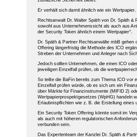
Er verhält sich damit ähnlich wie ein Wertpapier.
Rechtsanwalt Dr. Walter Späth von Dr. Späth & Pa
sowohl aus Unternehmenssicht als auch aus Anle
der Security Token ähnlich einem Wertpapier“.
Dr. Späth & Partner Rechtsanwälte mbB gehen 
Offering längerfristig die Methode des ICO ergä
Streben der Unternehmen und Anleger nach Sic
Jedoch sollten Unternehmen, die einen ICO ode
jeweiligen Einzelfall prüfen, ob die wertpapierrec
So teilte die BaFin bereits zum Thema ICO vor e
Einzelfall prüfen würde, ob es sich um ein Finan
über Märkte für Finanzinstrumente (MIFID 2) ode
Wertpapierprospektgesetzes (WpHG) handeln wü
Erlaubnispflichten wie z. B. die Erstellung eine
Ein Security Token Offering könnte somit im Ve
als auch mit höheren regulatorischen Anforderu
verbunden sein.
Das Expertenteam der Kanzlei Dr. Späth & Partn