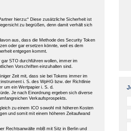
rtner hierzu:“ Diese zusätzliche Sicherheit ist
gersicht zu begrüßen, denn damit verhält sich
davon aus, dass die Methode des Security Token
nzen oder gar ersetzen könnte, weil es dem
herheit entgegen kommt.
r gar STO durchführen wollen, immer im
htlichen Vorschriften einzuhalten sind.
iniger Zeit mit, dass sie bei Tokens immer im
zinstrument i. S. des WpHG bzw. der Richtlinie
J
r um ein Wertpapier i. S. d.
rde. Je nach Einordnung ergeben sich diverse
s umfangreichen Verkaufsprospekts.
rgleich zu einem ICO sowohl mit höheren Kosten
ngen und somit mit einem höheren Zeitaufwand
er Rechtsanwälte mbB mit Sitz in Berlin und