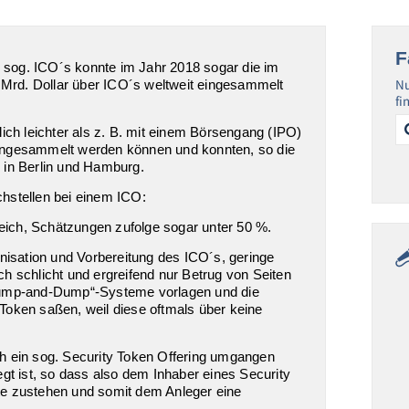
F
s, sog. ICO´s konnte im Jahr 2018 sogar die im
Nu
0 Mrd. Dollar über ICO´s weltweit eingesammelt
fi
Se
ich leichter als z. B. mit einem Börsengang (IPO)
for
ingesammelt werden können und konnten, so die
 in Berlin und Hamburg.
hstellen bei einem ICO:
greich, Schätzungen zufolge sogar unter 50 %.
anisation und Vorbereitung des ICO´s, geringe
h schlicht und ergreifend nur Betrug von Seiten
„Pump-and-Dump“-Systeme vorlagen und die
Token saßen, weil diese oftmals über keine
h ein sog. Security Token Offering umgangen
gt ist, so dass also dem Inhaber eines Security
te zustehen und somit dem Anleger eine