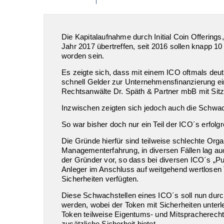
Die Kapitalaufnahme durch Initial Coin Offering
Jahr 2017 übertreffen, seit 2016 sollen knapp 1
worden sein.
Es zeigte sich, dass mit einem ICO oftmals deutl
schnell Gelder zur Unternehmensfinanzierung e
Rechtsanwälte Dr. Späth & Partner mbB mit Sitz
Inzwischen zeigten sich jedoch auch die Schwac
So war bisher doch nur ein Teil der ICO´s erfol
Die Gründe hierfür sind teilweise schlechte Org
Managementerfahrung, in diversen Fällen lag auc
der Gründer vor, so dass bei diversen ICO´s 
Anleger im Anschluss auf weitgehend wertlosen 
Sicherheiten verfügten.
Diese Schwachstellen eines ICO´s soll nun durc
werden, wobei der Token mit Sicherheiten unterle
Token teilweise Eigentums- und Mitspracherech
zusätzliche Sicherheit bietet.