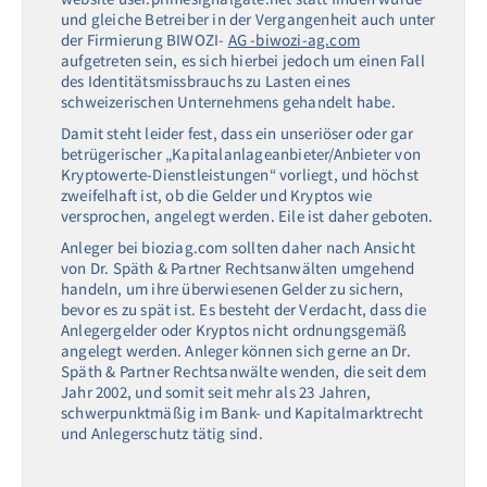
und gleiche Betreiber in der Vergangenheit auch unter
der Firmierung BIWOZI-
AG -biwozi-ag.com
aufgetreten sein, es sich hierbei jedoch um einen Fall
des Identitätsmissbrauchs zu Lasten eines
schweizerischen Unternehmens gehandelt habe.
Damit steht leider fest, dass ein unseriöser oder gar
betrügerischer „Kapitalanlageanbieter/Anbieter von
Kryptowerte-Dienstleistungen“ vorliegt, und höchst
zweifelhaft ist, ob die Gelder und Kryptos wie
versprochen, angelegt werden. Eile ist daher geboten.
Anleger bei bioziag.com sollten daher nach Ansicht
von Dr. Späth & Partner Rechtsanwälten umgehend
handeln, um ihre überwiesenen Gelder zu sichern,
bevor es zu spät ist. Es besteht der Verdacht, dass die
Anlegergelder oder Kryptos nicht ordnungsgemäß
angelegt werden. Anleger können sich gerne an Dr.
Späth & Partner Rechtsanwälte wenden, die seit dem
Jahr 2002, und somit seit mehr als 23 Jahren,
schwerpunktmäßig im Bank- und Kapitalmarktrecht
und Anlegerschutz tätig sind.