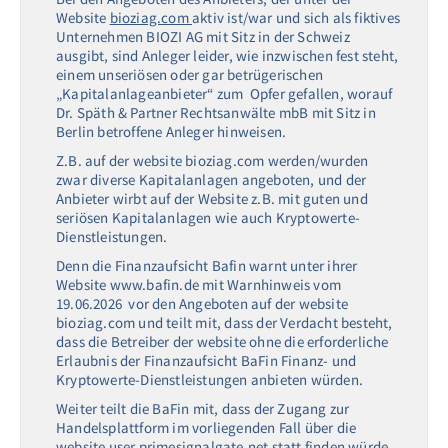
Website
bioziag.com
aktiv ist/war und sich als fiktives
Unternehmen BIOZI AG mit Sitz in der Schweiz
ausgibt, sind Anleger leider, wie inzwischen fest steht,
einem unseriösen oder gar betrügerischen
„Kapitalanlageanbieter“ zum Opfer gefallen, worauf
Dr. Späth & Partner Rechtsanwälte mbB mit Sitz in
Berlin betroffene Anleger hinweisen.
Z.B. auf der website bioziag.com werden/wurden
zwar diverse Kapitalanlagen angeboten, und der
Anbieter wirbt auf der Website z.B. mit guten und
seriösen Kapitalanlagen wie auch Kryptowerte-
Dienstleistungen.
Denn die Finanzaufsicht Bafin warnt unter ihrer
Website www.bafin.de mit Warnhinweis vom
19.06.2026 vor den Angeboten auf der website
bioziag.com und teilt mit, dass der Verdacht besteht,
dass die Betreiber der website ohne die erforderliche
Erlaubnis der Finanzaufsicht BaFin Finanz- und
Kryptowerte-Dienstleistungen anbieten würden.
Weiter teilt die BaFin mit, dass der Zugang zur
Handelsplattform im vorliegenden Fall über die
website user.primesignalgate.net statt finden würde