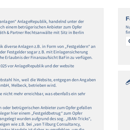
F
danlagen“ AnlageRepublik, handelnd unter der
lich einem betrügerischen Anbieter zum Opfer
Nu
fi
äth & Partner Rechtsanwälte mit Sitz in Berlin
Se
for
 diverse Anlagen z.B. in Form von „Festgeldern“ an
r, der Festgelder sogar z.B. mit Einlagensicherung
iche Erlaubnis der Finanzaufsicht BaFin zu verfügen.
025 vor AnlageRepublik und der website
iebstahl hin, weil die Website, entgegen den Angaben
mbH, Melbeck, betrieben wird.
e nicht mehr erreichbar, was ebenfalls ein sehr
en oder betrügerischen Anbieter zum Opfer gefallen
nleger hier einem „Festgeldbetrug“ zum Opfer
 angelegt wurden aufgrund des sog. „IBAN-Tricks“,
zeigen wie z.B. bei „van Tilburg Consultancy,
iligstes Handeln ist daher zu empfehlen, um die