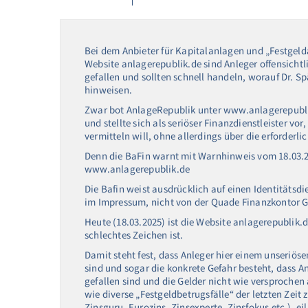
Bei dem Anbieter für Kapitalanlagen und „Festgel
Website anlagerepublik.de sind Anleger offensicht
gefallen und sollten schnell handeln, worauf Dr. Sp
hinweisen.
Zwar bot AnlageRepublik unter www.anlagerepublik
und stellte sich als seriöser Finanzdienstleister vo
vermitteln will, ohne allerdings über die erforderl
Denn die BaFin warnt mit Warnhinweis vom 18.03.2
www.anlagerepublik.de
Die Bafin weist ausdrücklich auf einen Identitätsd
im Impressum, nicht von der Quade Finanzkontor G
Heute (18.03.2025) ist die Website anlagerepublik.d
schlechtes Zeichen ist.
Damit steht fest, dass Anleger hier einem unseriös
sind und sogar die konkrete Gefahr besteht, dass A
gefallen sind und die Gelder nicht wie versprochen
wie diverse „Festgeldbetrugsfälle“ der letzten Zeit 
Zinsguru, Eurozins, Zinsexperte, Zinsfokus etc.), e