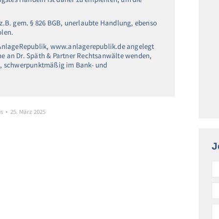
z.B. gem. § 826 BGB, unerlaubte Handlung, ebenso
olen.
ei AnlageRepublik, www.anlagerepublik.de angelegt
rne an Dr. Späth & Partner Rechtsanwälte wenden,
ren, schwerpunktmäßig im Bank- und
es
25. März 2025
J