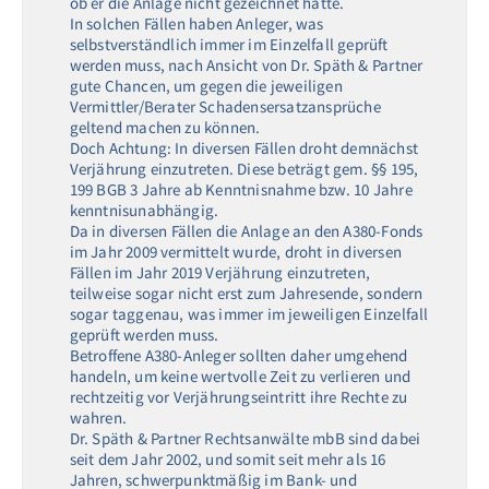
ob er die Anlage nicht gezeichnet hätte.
In solchen Fällen haben Anleger, was
selbstverständlich immer im Einzelfall geprüft
werden muss, nach Ansicht von Dr. Späth & Partner
gute Chancen, um gegen die jeweiligen
Vermittler/Berater Schadensersatzansprüche
geltend machen zu können.
Doch Achtung: In diversen Fällen droht demnächst
Verjährung einzutreten. Diese beträgt gem. §§ 195,
199 BGB 3 Jahre ab Kenntnisnahme bzw. 10 Jahre
kenntnisunabhängig.
Da in diversen Fällen die Anlage an den A380-Fonds
im Jahr 2009 vermittelt wurde, droht in diversen
Fällen im Jahr 2019 Verjährung einzutreten,
teilweise sogar nicht erst zum Jahresende, sondern
sogar taggenau, was immer im jeweiligen Einzelfall
geprüft werden muss.
Betroffene A380-Anleger sollten daher umgehend
handeln, um keine wertvolle Zeit zu verlieren und
rechtzeitig vor Verjährungseintritt ihre Rechte zu
wahren.
Dr. Späth & Partner Rechtsanwälte mbB sind dabei
seit dem Jahr 2002, und somit seit mehr als 16
Jahren, schwerpunktmäßig im Bank- und