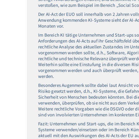
verstoßen, wie zum Beispiel im Bereich „Social Sco
Der AI-Act der EUO soll innerhalb von 2 Jahren voll
Anwendung kommenden KI-Systeme sieht der AI-Act
Monaten vor.
Im Bereich KI tätige Unternehmen und Start-ups soll
Anforderungen des AI-Acts auf ihr Geschäftsfeld üb
rechtliche Analyse des aktuellen Zustandes im Un
vorgenommen werden sollte, d.h., Software, Algori
rechtliche und technische Relevanz überprüft werd
Weiterhin sollte eine Einstufung in die diversen Ris
vorgenommen werden und auch überprüft werden, ob 
werden.
Besonderes Augenmerk sollte dabei laut Ansicht vo
Risiko gesetzt werden, d.h., KI-Systeme, die Gefahr
Sicherheit von Menschen bedeuten könnten. Bei di
verwenden, überprüfen, ob sie nicht aus dem Ver
Weitere rechtliche Vorgaben wie die DSGVO oder 
sind von involvierten Unternehmen im konkreten Ei
Fazit: Unternehmen und Start-ups, die im Bereich Kün
Systeme verwenden/einsetzen oder im Bereich Künst
aktuell mit den Auswirkungen des AI-Acts der EU a