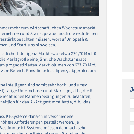
 immer mehr zum wirtschaftlichen Wachstumsmarkt,
Unternehmen und Start-ups aber auch die rechtlichen
erstärkt beachten müssen, worauf Dr. Späth &
men und Start-ups hinweisen.
stliche-Intelligenz-Markt zwar etwa 279,70 Mrd. €
s die Marktgröße eine jährliche Wachstumsrate
nem prognostizierten Marktvolumen von 677,70 Mrd.
, zum Bereich Künstliche Intelligenz, abgerufen am
he Intelligenz sind somit sehr hoch, und umso
J
(KI) tätige Unternehmen und Start-ups, d.h., die KI-
ie rechtlichen Rahmenbedingungen zu beachten,
tlich für den AI-Act gestimmt hatte, d.h., das
ass KI-Systeme danach in verschiedene
 höhere Anforderungen gestellt werden, je
nd. Bestimmte KI-Systeme müssen demnach sehr
-Systeme, die zum Beispiel gegen Grundrechte