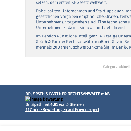
setzen, dem ersten KI-Gesetz weltweit.
Dabei sollten Unternehmen und Start-ups auch imm
gesetzlichen Vorgaben empfindliche Strafen, teilw
Unternehmens, vorgesehen sind. Eine technische u
Unternehmen ist damit sinnvoll und zielführend.
Im Bereich Künstliche Intelligenz (KI) tätige Unte
Späth & Partner Rechtsanwälte mbB mit Sitz in Berl
mehr als 20 Jahren, schwerpunktmäßig im Bank-, Ka
Category:
Aktuell
DR. SPÄTH & PARTNER RECHTSANWÄLTE mbB
Dr. Späth
hat
4.81
von
5
Sternen
117
neue Bewertungen auf Provenexpert