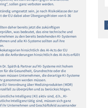
ring“, sollen ganz verboten werden.
ständig umgesetzt sein, je nach Risikoklasse der zur
 der EU dabei aber Übergangsfristen von 6-36
ten daher bereits jetzt die zukünftigen
erprüfen, was bedeutet, das eine technische und
ternehmen zu den bereits bestehenden KI-Systemen
thmen und alle KI-Systeme sollten auf ihre
en.
ikokategorien hinsichtlich des AI-Acts der EU
die Anforderungen hinsichtlich des AI-Acts erfüllt
n Dr. Späth & Partner auf KI-Systeme mit hohem
en für die Gesundheit, Grundrechte oder die
esen müssen Unternehmen, die derartige KI-Systeme
kehr genommen werden müssen.
die EU-Verordnung über Medizinprodukten (MDR)
nzelfall zu überprüfen und zu berücksichtigen.
stliche Intelligenz (KI) aktiv sind, d.h., KI-
liche Intelligenz tätig sind, müssen sich ganz
uf ihr Unternehmen und Geschäftsfeld auseinander