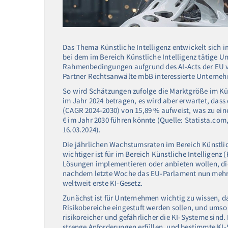
Das Thema Künstliche Intelligenz entwickelt sich
bei dem im Bereich Künstliche Intelligenz tätige 
Rahmenbedingungen aufgrund des AI-Acts der EU v
Partner Rechtsanwälte mbB interessierte Unterneh
So wird Schätzungen zufolge die Marktgröße im Kün
im Jahr 2024 betragen, es wird aber erwartet, das
(CAGR 2024-2030) von 15,89 % aufweist, was zu ei
€ im Jahr 2030 führen könnte (Quelle: Statista.com
16.03.2024).
Die jährlichen Wachstumsraten im Bereich Künstlic
wichtiger ist für im Bereich Künstliche Intelligenz 
Lösungen implementieren oder anbieten wollen, d
nachdem letzte Woche das EU-Parlament nun mehrhei
weltweit erste KI-Gesetz.
Zunächst ist für Unternehmen wichtig zu wissen, d
Risikobereiche eingestuft werden sollen, und umso
risikoreicher und gefährlicher die KI-Systeme si
strenge Anforderungen erfüllen, und bestimmte KI