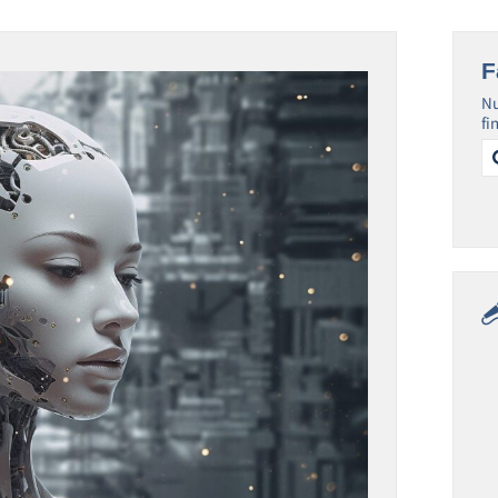
F
Nu
fi
Se
for