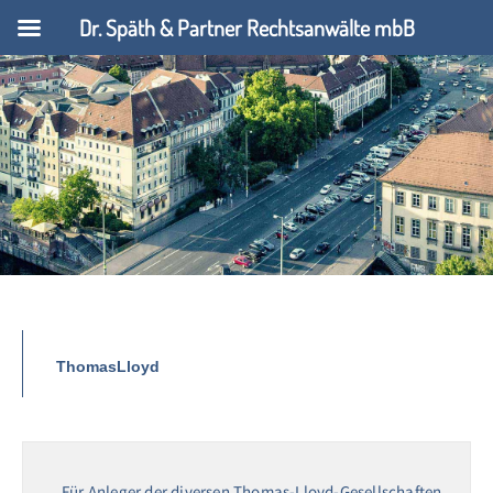
Dr. Späth & Partner Rechtsanwälte mbB
ThomasLloyd
Für Anleger der diversen Thomas-Lloyd-Gesellschaften