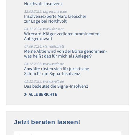
Northvolt-Insolvenz
12.03.2025: tagesschau.de
Insolvenzexperte Marc Liebscher
zur Lage bei Northvolt
04.11.2024: www.faz.net
Wirecard-Kläger verlieren prominenten
Anlegeranwalt
07.06.2024: Handelsblatt
Meine Aktie wird von der Börse genommen-
was heißt das für mich als Anleger?
04.12.2023: www.welt.de
Anwälte rüsten sich für juristische
Schlacht um Signa-Insolvenz
01.12.2023: www.welt.de
Das bedeutet die Signa-Insolvenz
ALLE BERICHTE
Jetzt beraten lassen!