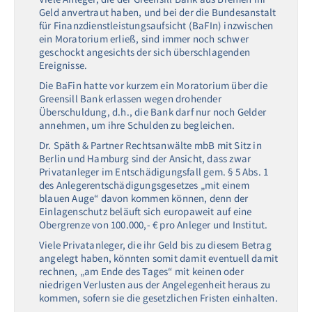
Geld anvertraut haben, und bei der die Bundesanstalt
für Finanzdienstleistungsaufsicht (BaFIn) inzwischen
ein Moratorium erließ, sind immer noch schwer
geschockt angesichts der sich überschlagenden
Ereignisse.
Die BaFin hatte vor kurzem ein Moratorium über die
Greensill Bank erlassen wegen drohender
Überschuldung, d.h., die Bank darf nur noch Gelder
annehmen, um ihre Schulden zu begleichen.
Dr. Späth & Partner Rechtsanwälte mbB mit Sitz in
Berlin und Hamburg sind der Ansicht, dass zwar
Privatanleger im Entschädigungsfall gem. § 5 Abs. 1
des Anlegerentschädigungsgesetzes „mit einem
blauen Auge“ davon kommen können, denn der
Einlagenschutz beläuft sich europaweit auf eine
Obergrenze von 100.000,- € pro Anleger und Institut.
Viele Privatanleger, die ihr Geld bis zu diesem Betrag
angelegt haben, könnten somit damit eventuell damit
rechnen, „am Ende des Tages“ mit keinen oder
niedrigen Verlusten aus der Angelegenheit heraus zu
kommen, sofern sie die gesetzlichen Fristen einhalten.